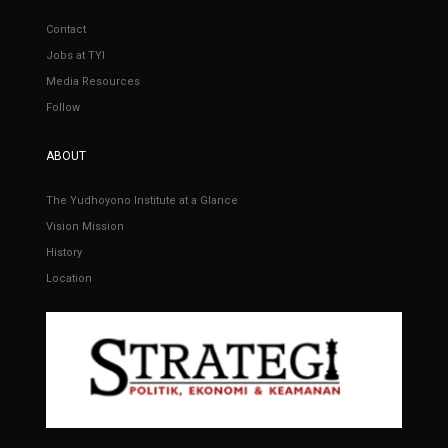
Contact
Jobs at TYI
Media Resources
Follow
ABOUT
The Yudhoyono Institute at a Glance
Vision Mission
History
Location