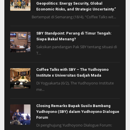
Geopolitics: Energy Security, Global
Economic Risks, and Strategic Uncertainty.”
Bertempat di Semarang (18/4), “Coffee Talks wit...
SBY Standpoint: Perang di Timur Tengah:
Siapa Bakal Menang?
Saksikan pandangan Pak SBY tentang situasi di
T...
Coffee Talks with SBY – The Yudhoyono
Institute x Universitas Gadjah Mada
Di Yogyakarta (6/2), The Yudhoyono Institute
me...
Closing Remarks Bapak Susilo Bambang
Yudhoyono (SBY) dalam Yudhoyono Dialogue
Forum
Di penghujung Yudhoyono Dialogue Forum: