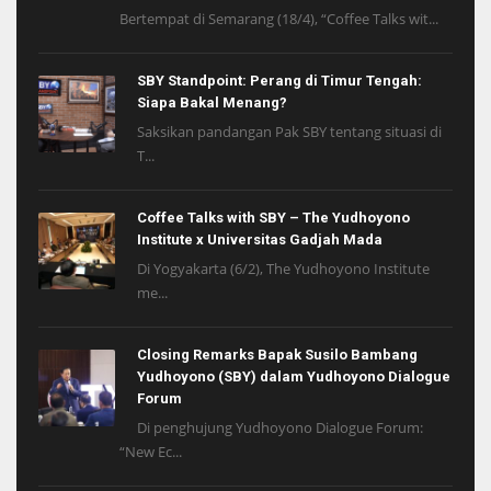
Bertempat di Semarang (18/4), “Coffee Talks wit...
SBY Standpoint: Perang di Timur Tengah:
Siapa Bakal Menang?
Saksikan pandangan Pak SBY tentang situasi di
T...
Coffee Talks with SBY – The Yudhoyono
Institute x Universitas Gadjah Mada
Di Yogyakarta (6/2), The Yudhoyono Institute
me...
Closing Remarks Bapak Susilo Bambang
Yudhoyono (SBY) dalam Yudhoyono Dialogue
Forum
Di penghujung Yudhoyono Dialogue Forum:
“New Ec...