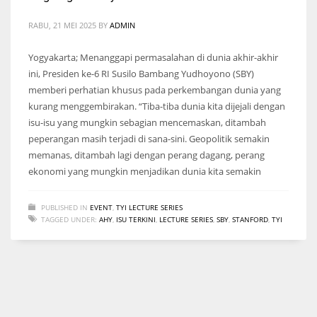
RABU, 21 MEI 2025
BY
ADMIN
Yogyakarta; Menanggapi permasalahan di dunia akhir-akhir
ini, Presiden ke-6 RI Susilo Bambang Yudhoyono (SBY)
memberi perhatian khusus pada perkembangan dunia yang
kurang menggembirakan. “Tiba-tiba dunia kita dijejali dengan
isu-isu yang mungkin sebagian mencemaskan, ditambah
peperangan masih terjadi di sana-sini. Geopolitik semakin
memanas, ditambah lagi dengan perang dagang, perang
ekonomi yang mungkin menjadikan dunia kita semakin
PUBLISHED IN
EVENT
,
TYI LECTURE SERIES
TAGGED UNDER:
AHY
,
ISU TERKINI
,
LECTURE SERIES
,
SBY
,
STANFORD
,
TYI