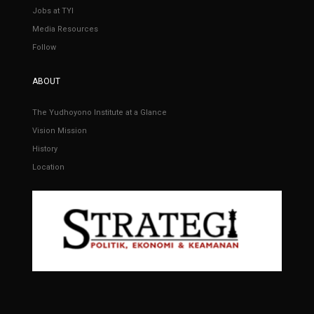
Jobs at TYI
Media Resources
Follow
ABOUT
The Yudhoyono Institute at a Glance
Vision Mission
History
Location