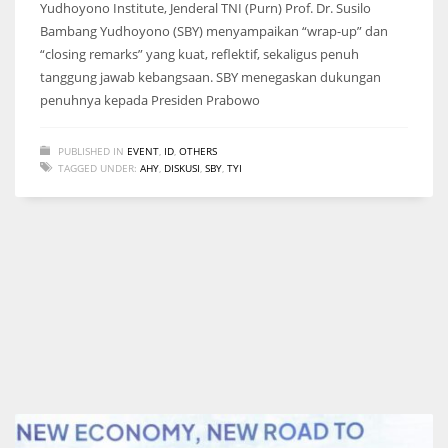
Yudhoyono Institute, Jenderal TNI (Purn) Prof. Dr. Susilo
Bambang Yudhoyono (SBY) menyampaikan “wrap-up” dan
“closing remarks” yang kuat, reflektif, sekaligus penuh
tanggung jawab kebangsaan. SBY menegaskan dukungan
penuhnya kepada Presiden Prabowo
PUBLISHED IN
EVENT
,
ID
,
OTHERS
TAGGED UNDER:
AHY
,
DISKUSI
,
SBY
,
TYI