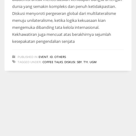
dunia yang semakin kompleks dan penuh ketidakpastian.
Diskusi menyoroti pergeseran global dari multilateralisme
menuju unilateralisme, ketika logika kekuasaan kian
mengemuka dibanding tata kelola internasional.
Kekhawatiran juga mencuat atas berakhirnya sejumlah
kesepakatan pengendalian senjata
PUBLISHED IN
EVENT
,
ID
,
OTHERS
TAGGED UNDER:
COFFEE TALKS
,
DISKUSI
,
SBY
,
TYI
,
UGM