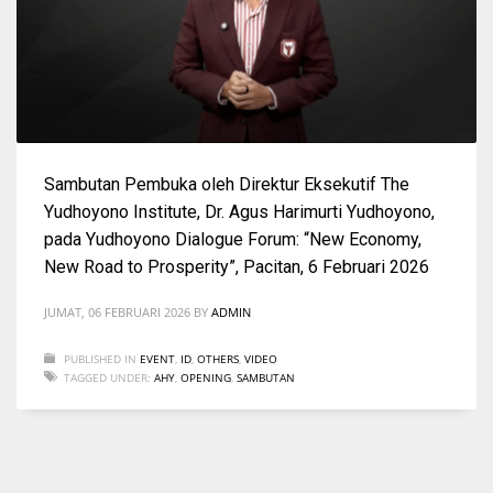
Sambutan Pembuka oleh Direktur Eksekutif The
Yudhoyono Institute, Dr. Agus Harimurti Yudhoyono,
pada Yudhoyono Dialogue Forum: “New Economy,
New Road to Prosperity”, Pacitan, 6 Februari 2026
JUMAT, 06 FEBRUARI 2026
BY
ADMIN
PUBLISHED IN
EVENT
,
ID
,
OTHERS
,
VIDEO
TAGGED UNDER:
AHY
,
OPENING
,
SAMBUTAN