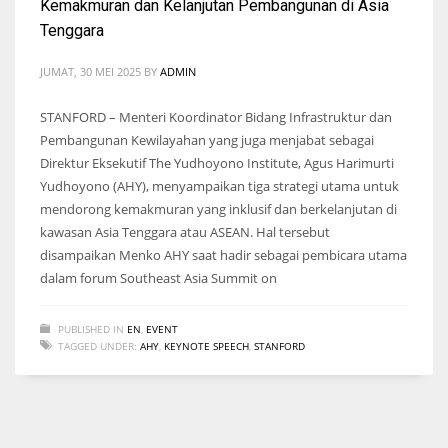
Kemakmuran dan Kelanjutan Pembangunan di Asia
Tenggara
JUMAT, 30 MEI 2025
BY
ADMIN
STANFORD – Menteri Koordinator Bidang Infrastruktur dan
Pembangunan Kewilayahan yang juga menjabat sebagai
Direktur Eksekutif The Yudhoyono Institute, Agus Harimurti
Yudhoyono (AHY), menyampaikan tiga strategi utama untuk
mendorong kemakmuran yang inklusif dan berkelanjutan di
kawasan Asia Tenggara atau ASEAN. Hal tersebut
disampaikan Menko AHY saat hadir sebagai pembicara utama
dalam forum Southeast Asia Summit on
PUBLISHED IN
EN
,
EVENT
TAGGED UNDER:
AHY
,
KEYNOTE SPEECH
,
STANFORD