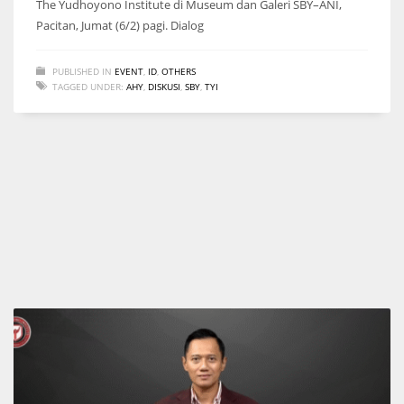
The Yudhoyono Institute di Museum dan Galeri SBY–ANI,
Pacitan, Jumat (6/2) pagi. Dialog
PUBLISHED IN
EVENT
,
ID
,
OTHERS
TAGGED UNDER:
AHY
,
DISKUSI
,
SBY
,
TYI