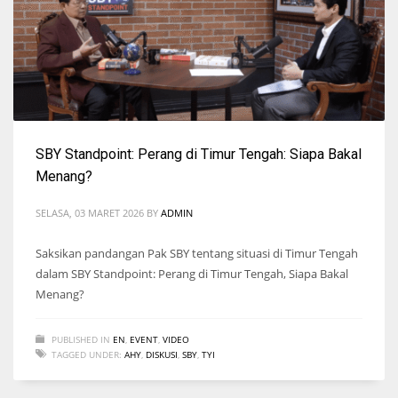
SBY Standpoint: Perang di Timur Tengah: Siapa Bakal
Menang?
SELASA, 03 MARET 2026
BY
ADMIN
Saksikan pandangan Pak SBY tentang situasi di Timur Tengah
dalam SBY Standpoint: Perang di Timur Tengah, Siapa Bakal
Menang?
PUBLISHED IN
EN
,
EVENT
,
VIDEO
TAGGED UNDER:
AHY
,
DISKUSI
,
SBY
,
TYI