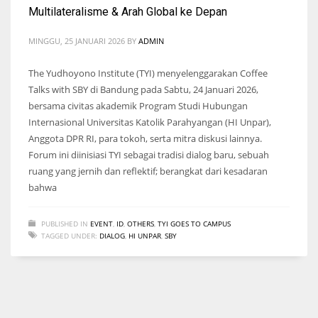
Multilateralisme & Arah Global ke Depan
MINGGU, 25 JANUARI 2026
BY
ADMIN
The Yudhoyono Institute (TYI) menyelenggarakan Coffee
Talks with SBY di Bandung pada Sabtu, 24 Januari 2026,
bersama civitas akademik Program Studi Hubungan
Internasional Universitas Katolik Parahyangan (HI Unpar),
Anggota DPR RI, para tokoh, serta mitra diskusi lainnya.
Forum ini diinisiasi TYI sebagai tradisi dialog baru, sebuah
ruang yang jernih dan reflektif; berangkat dari kesadaran
bahwa
PUBLISHED IN
EVENT
,
ID
,
OTHERS
,
TYI GOES TO CAMPUS
TAGGED UNDER:
DIALOG
,
HI UNPAR
,
SBY