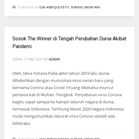
PUBLISHED IN
ESAI #SBYQUOTETYI
,
SURVIVE GROW WIN
Sosok The Winner di Tengah Perubahan Dunia Akibat
Pandemi
SENIN, 17 MEI 2021
BY
ADMIN
Oleh: Deva Yohana Pada akhir tahun 2019 lalu, dunia
dihebohkan dengan munculnya virus varian baru yang
bernama Corona atau Covid-19 yang diketahui muncul
pertama kali di Wuhan, Tiongkok. Penyebaran virus Corona
begitu cepat sampai ke hampir seluruh negara di dunia,
termasuk Indonesia. Terhitung Maret 2020 negara Indonesia
mulai mengumumkan darurat virus Corona setelah ada
beberapa
PUBLISHED IN
ESAI #SBYQUOTETYI
,
SURVIVE GROW WIN