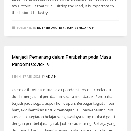
tax Bitcoin”. Is that true? Hitting the road, it is important to
think about Industry
PUBLISHED IN
ESAI #SBYQUOTETYI
,
SURVIVE GROW WIN
Menjadi Pemenang dalam Perubahan pada Masa
Pandemi Covid-19
SENIN, 17 MEI 2021
BY
ADMIN
Oleh: Galih Wisnu Brata Sejak pandemi Covid-19 melanda,
dunia mengalami perubahan secara mendadak. Perubahan
terjadi pada segala aspek kehidupan. Berbagai kegiatan pun
banyak dihentikan untuk mencegah laju penyebaran virus
Covid-19. Kegiatan belajar yang awalnya tatap muka diganti
dengan pembelajaran jarak jauh secara daring. Bekerja yang
dulunya di kantor diganti dengan sistem work from home.