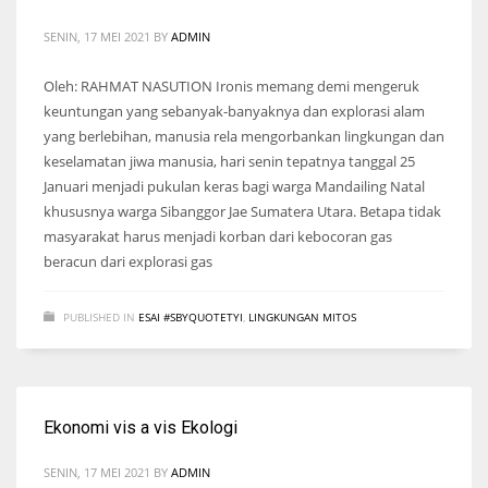
SENIN, 17 MEI 2021
BY
ADMIN
Oleh: RAHMAT NASUTION Ironis memang demi mengeruk
keuntungan yang sebanyak-banyaknya dan explorasi alam
yang berlebihan, manusia rela mengorbankan lingkungan dan
keselamatan jiwa manusia, hari senin tepatnya tanggal 25
Januari menjadi pukulan keras bagi warga Mandailing Natal
khususnya warga Sibanggor Jae Sumatera Utara. Betapa tidak
masyarakat harus menjadi korban dari kebocoran gas
beracun dari explorasi gas
PUBLISHED IN
ESAI #SBYQUOTETYI
,
LINGKUNGAN MITOS
Ekonomi vis a vis Ekologi
SENIN, 17 MEI 2021
BY
ADMIN