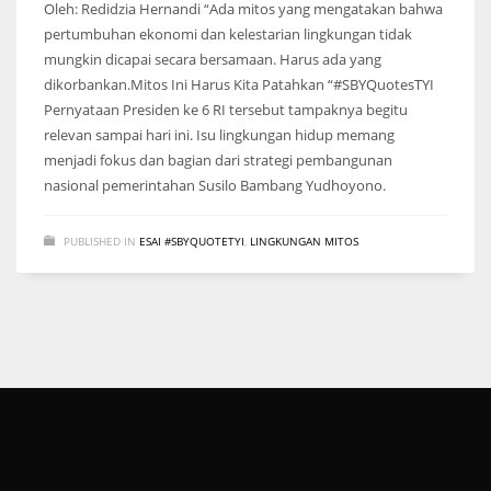
Oleh: Redidzia Hernandi “Ada mitos yang mengatakan bahwa
pertumbuhan ekonomi dan kelestarian lingkungan tidak
mungkin dicapai secara bersamaan. Harus ada yang
dikorbankan.Mitos Ini Harus Kita Patahkan “#SBYQuotesTYI
Pernyataan Presiden ke 6 RI tersebut tampaknya begitu
relevan sampai hari ini. Isu lingkungan hidup memang
menjadi fokus dan bagian dari strategi pembangunan
nasional pemerintahan Susilo Bambang Yudhoyono.
PUBLISHED IN
ESAI #SBYQUOTETYI
,
LINGKUNGAN MITOS