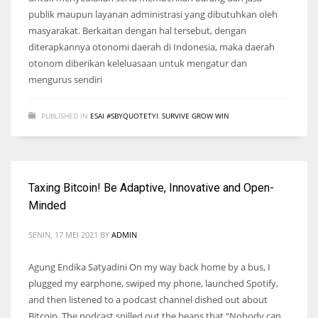
publik maupun layanan administrasi yang dibutuhkan oleh
masyarakat. Berkaitan dengan hal tersebut, dengan
diterapkannya otonomi daerah di Indonesia, maka daerah
otonom diberikan keleluasaan untuk mengatur dan
mengurus sendiri
PUBLISHED IN
ESAI #SBYQUOTETYI
,
SURVIVE GROW WIN
Taxing Bitcoin! Be Adaptive, Innovative and Open-
Minded
SENIN, 17 MEI 2021
BY
ADMIN
Agung Endika Satyadini On my way back home by a bus, I
plugged my earphone, swiped my phone, launched Spotify,
and then listened to a podcast channel dished out about
Bitcoin. The podcast spilled out the beans that “Nobody can