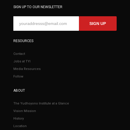
SIGN UP TO OUR NEWSLETTER
SIGN UP
RESOURCES
Contact
Jobs at TYI
Media Resources
Follow
ABOUT
The Yudhoyono Institute at a Glance
Vision Mission
History
Location