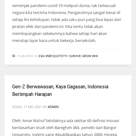
semenjak pandemi covid-19 meliputi dunia, tak terkecuali
negara kita tercinta Indonesia. Pengaruhnya sangat besar di
setiap lini kehidupan, tidak ada satu pun yang bisa lepas dari
jeratan efek dari pandemi ini. Kita tentu tidak akan
membayangkan sebelumnya bahwa setiap hari akan
menatap layar kaca untuk bekerja, bersekolah,
PUBLISHED IN
ESAI #SBYQUOTETYI
,
SURVIVE GROW WIN
Gen-Z Berwawasan, Kaya Gagasan, Indonesia
Berlimpah Harapan
SENIN, 17 MEI 2021
BY
ADMIN
Oleh: Amar Ma’ruf Setidaknya ada sekitar 60 definisi inovasi
berdasarkan studi oleh Baregheh dkk. peneliti dari Bangor
University, Inggris yang dipublikasikan tahun 2009. Hingga