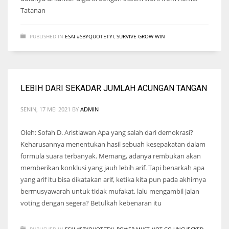
Tatanan
PUBLISHED IN
ESAI #SBYQUOTETYI
,
SURVIVE GROW WIN
LEBIH DARI SEKADAR JUMLAH ACUNGAN TANGAN
SENIN, 17 MEI 2021
BY
ADMIN
Oleh: Sofah D. Aristiawan Apa yang salah dari demokrasi?
Keharusannya menentukan hasil sebuah kesepakatan dalam
formula suara terbanyak. Memang, adanya rembukan akan
memberikan konklusi yang jauh lebih arif. Tapi benarkah apa
yang arif itu bisa dikatakan arif, ketika kita pun pada akhirnya
bermusyawarah untuk tidak mufakat, lalu mengambil jalan
voting dengan segera? Betulkah kebenaran itu
PUBLISHED IN
ESAI #SBYQUOTETYI
,
POWER MUST NOT GO UNCHECKED