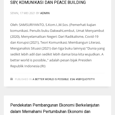
SBY, KOMUNIKASI DAN PEACE BUILDING
SENIN, 17 MEI 2021
BY
ADMIN
Oleh: SAMSURIYANTO, S.Kom.I.,M.Sos. (Pemerhati kajian
komunikasi. Penulis buku DakwahLembut, Umat Menyambut
(2020), Menyelamatkan Negeri: Dari Radikalisme, Covid-19
dan Korupsi (2021), Teori Komunikasi; Membangun Literasi,
Menganalisis Situasi (2021) dan tiga buku lainnya) “Dunia yang
sedikit lebih adil dan sedikit lebih damai bisa kita wujudkan. A
better world is possible.,” adalah pesan bijak Presiden
Republik Indonesia (RI)
PUBLISHED IN
A BETTER WORLD IS POSSIBLE
,
ESAI #SBYQUOTETYI
Pendekatan Pembangunan Ekonomi Berkelanjutan
dalam Memahami Pertumbuhan Ekonomi dan