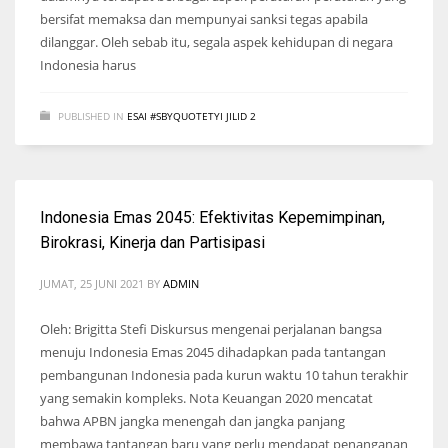
bersifat memaksa dan mempunyai sanksi tegas apabila
dilanggar. Oleh sebab itu, segala aspek kehidupan di negara
Indonesia harus
PUBLISHED IN
ESAI #SBYQUOTETYI JILID 2
Indonesia Emas 2045: Efektivitas Kepemimpinan,
Birokrasi, Kinerja dan Partisipasi
JUMAT, 25 JUNI 2021
BY
ADMIN
Oleh: Brigitta Stefi Diskursus mengenai perjalanan bangsa
menuju Indonesia Emas 2045 dihadapkan pada tantangan
pembangunan Indonesia pada kurun waktu 10 tahun terakhir
yang semakin kompleks. Nota Keuangan 2020 mencatat
bahwa APBN jangka menengah dan jangka panjang
membawa tantangan baru yang perlu mendapat penanganan