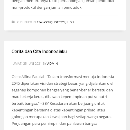
dengan menurunnya rasio perbandingan jumlah penduduk
non-produktif dengan jumlah penduduk
PUBLISHED IN
ESAI #SBYQUOTETYI JILID 2
Cerita dan Cita Indonesiaku
JUMAT, 25 JUNI 2021
BY
ADMIN
Oleh: Alfina Fauziah “Dalam transformasi menuju Indonesia
2045 diperlukan visi dan strategi besar, yang dijalankan oleh
segenap komponen bangsa yang benar-benar bersatu dan
mau bekerja keras, dibawah kepemimpinan putra-putri
terbaik bangsa.” –SBY Kesadaran akan berjuang untuk
kepentingan bersama diatas kepentingan pribadi atau
golongan merupakan kewajiban bagi setiap warga negara.
Perjuangan para pemimpin dan pahlawan bangsa