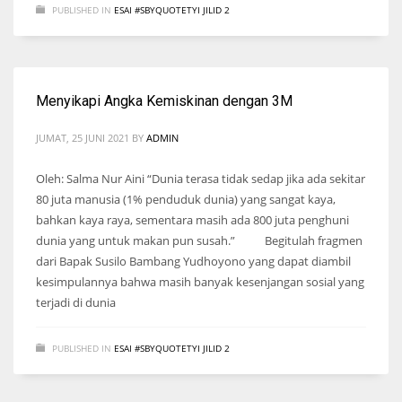
PUBLISHED IN
ESAI #SBYQUOTETYI JILID 2
Menyikapi Angka Kemiskinan dengan 3M
JUMAT, 25 JUNI 2021
BY
ADMIN
Oleh: Salma Nur Aini “Dunia terasa tidak sedap jika ada sekitar
80 juta manusia (1% penduduk dunia) yang sangat kaya,
bahkan kaya raya, sementara masih ada 800 juta penghuni
dunia yang untuk makan pun susah.” Begitulah fragmen
dari Bapak Susilo Bambang Yudhoyono yang dapat diambil
kesimpulannya bahwa masih banyak kesenjangan sosial yang
terjadi di dunia
PUBLISHED IN
ESAI #SBYQUOTETYI JILID 2