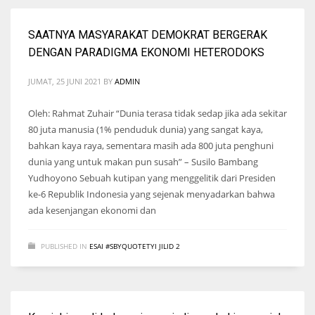
SAATNYA MASYARAKAT DEMOKRAT BERGERAK
DENGAN PARADIGMA EKONOMI HETERODOKS
JUMAT, 25 JUNI 2021
BY
ADMIN
Oleh: Rahmat Zuhair “Dunia terasa tidak sedap jika ada sekitar
80 juta manusia (1% penduduk dunia) yang sangat kaya,
bahkan kaya raya, sementara masih ada 800 juta penghuni
dunia yang untuk makan pun susah” – Susilo Bambang
Yudhoyono Sebuah kutipan yang menggelitik dari Presiden
ke-6 Republik Indonesia yang sejenak menyadarkan bahwa
ada kesenjangan ekonomi dan
PUBLISHED IN
ESAI #SBYQUOTETYI JILID 2