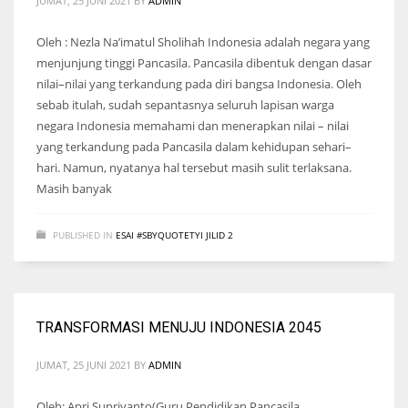
JUMAT, 25 JUNI 2021
BY
ADMIN
Oleh : Nezla Na’imatul Sholihah Indonesia adalah negara yang
menjunjung tinggi Pancasila. Pancasila dibentuk dengan dasar
nilai–nilai yang terkandung pada diri bangsa Indonesia. Oleh
sebab itulah, sudah sepantasnya seluruh lapisan warga
negara Indonesia memahami dan menerapkan nilai – nilai
yang terkandung pada Pancasila dalam kehidupan sehari–
hari. Namun, nyatanya hal tersebut masih sulit terlaksana.
Masih banyak
PUBLISHED IN
ESAI #SBYQUOTETYI JILID 2
TRANSFORMASI MENUJU INDONESIA 2045
JUMAT, 25 JUNI 2021
BY
ADMIN
Oleh: Apri Supriyanto(Guru Pendidikan Pancasila