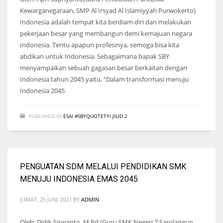
Kewarganegaraan, SMP Al Irsyad Al Islamiyyah Purwokerto)
Indonesia adalah tempat kita berdiam diri dan melakukan
pekerjaan besar yang membangun demi kemajuan negara
Indonesia. Tentu apapun profesinya, semoga bisa kita
abdikan untuk Indonesia. Sebagaimana bapak SBY
menyampaikan sebuah gagasan besar berkaitan dengan
Indonesia tahun 2045 yaitu, “Dalam transformasi menuju
Indonesia 2045
PUBLISHED IN
ESAI #SBYQUOTETYI JILID 2
PENGUATAN SDM MELALUI PENDIDIKAN SMK
MENUJU INDONESIA EMAS 2045
JUMAT, 25 JUNI 2021
BY
ADMIN
Oleh: Didik Siswanto, M.Pd (Guru SMK Negeri 7 Sarolangun