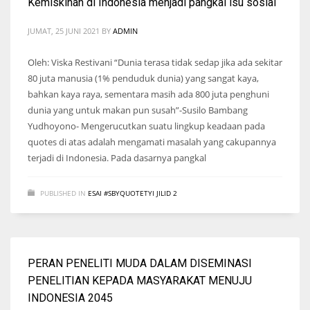
Kemiskinan di Indonesia menjadi pangkal isu sosial
JUMAT, 25 JUNI 2021
BY
ADMIN
Oleh: Viska Restivani “Dunia terasa tidak sedap jika ada sekitar
80 juta manusia (1% penduduk dunia) yang sangat kaya,
bahkan kaya raya, sementara masih ada 800 juta penghuni
dunia yang untuk makan pun susah”-Susilo Bambang
Yudhoyono- Mengerucutkan suatu lingkup keadaan pada
quotes di atas adalah mengamati masalah yang cakupannya
terjadi di Indonesia. Pada dasarnya pangkal
PUBLISHED IN
ESAI #SBYQUOTETYI JILID 2
PERAN PENELITI MUDA DALAM DISEMINASI
PENELITIAN KEPADA MASYARAKAT MENUJU
INDONESIA 2045