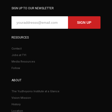
SIGN UP TO OUR NEWSLETTER
SIGN UP
RESOURCES
Contact
Jobs at TYI
Media Resources
Follow
ABOUT
The Yudhoyono Institute at a Glance
Vision Mission
History
Location