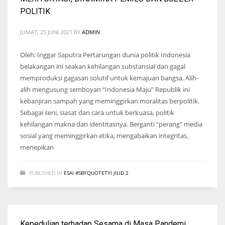
POLITIK
JUMAT, 25 JUNI 2021
BY
ADMIN
Oleh: Inggar Saputra Pertarungan dunia politik Indonesia
belakangan ini seakan kehilangan substansial dan gagal
memproduksi gagasan solutif untuk kemajuan bangsa. Alih-
alih mengusung semboyan “Indonesia Maju” Republik ini
kebanjiran sampah yang meminggirkan moralitas berpolitik.
Sebagai seni, siasat dan cara untuk berkuasa, politik
kehilangan makna dan identitasnya. Berganti “perang” media
sosial yang meminggirkan etika, mengabaikan integritas,
menepikan
PUBLISHED IN
ESAI #SBYQUOTETYI JILID 2
Kepedulian terhadap Sesama di Masa Pandemi