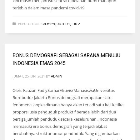
kini masih menjadi isu sentral dibelahan bumi manapun
terlebih dalam masa pandemi covid-19
PUBLISHED IN
ESAI #SBYQUOTETYI JILID 2
BONUS DEMOGRAFI SEBAGAI SARANA MENUJU
INDONESIA EMAS 2045
JUMAT, 25 JUNI 2021
BY
ADMIN
Oleh: Fauzan FadlySomarAktivis/MahasiswaUniversitas
Borobudur Jakarta Bonus demografi merupakan satu
fenomena langka dimana hanya akan terjadi satu kali ketika
proporsi usia penduduk produktif berada lebih dari dua
pertiga jumlah penduduk secara keseluruhan. Indonesia
memasuki era bonus demografi yang terjadi akibat
berubahnya struktur umur penduduk. Yang digambarkan