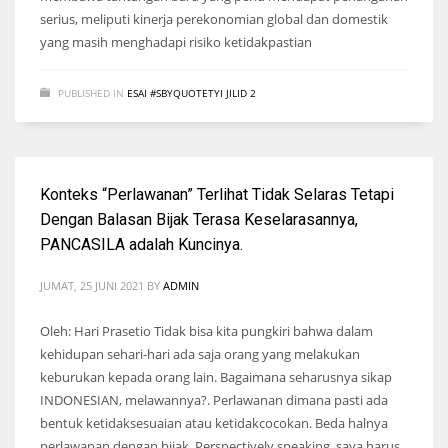
serius, meliputi kinerja perekonomian global dan domestik
yang masih menghadapi risiko ketidakpastian
PUBLISHED IN
ESAI #SBYQUOTETYI JILID 2
Konteks “Perlawanan” Terlihat Tidak Selaras Tetapi
Dengan Balasan Bijak Terasa Keselarasannya,
PANCASILA adalah Kuncinya.
JUMAT, 25 JUNI 2021
BY
ADMIN
Oleh: Hari Prasetio Tidak bisa kita pungkiri bahwa dalam
kehidupan sehari-hari ada saja orang yang melakukan
keburukan kepada orang lain. Bagaimana seharusnya sikap
INDONESIAN, melawannya?. Perlawanan dimana pasti ada
bentuk ketidaksesuaian atau ketidakcocokan. Beda halnya
perlawanan dengan bijak. Perspectively speaking, saya harus