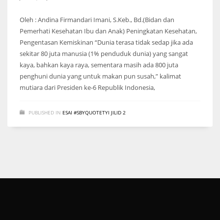
Oleh : Andina Firmandari Imani, S.Keb., Bd.(Bidan dan
Pemerhati Kesehatan Ibu dan Anak) Peningkatan Kesehatan,
Pengentasan Kemiskinan “Dunia terasa tidak sedap jika ada
sekitar 80 juta manusia (1% penduduk dunia) yang sangat
kaya, bahkan kaya raya, sementara masih ada 800 juta
penghuni dunia yang untuk makan pun susah,” kalimat
mutiara dari Presiden ke-6 Republik Indonesia,
PUBLISHED IN
ESAI #SBYQUOTETYI JILID 2