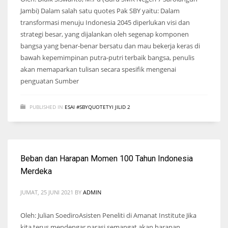
Jambi) Dalam salah satu quotes Pak SBY yaitu: Dalam
transformasi menuju Indonesia 2045 diperlukan visi dan
strategi besar, yang dijalankan oleh segenap komponen
bangsa yang benar-benar bersatu dan mau bekerja keras di
bawah kepemimpinan putra-putri terbaik bangsa, penulis
akan memaparkan tulisan secara spesifik mengenai
penguatan Sumber
PUBLISHED IN
ESAI #SBYQUOTETYI JILID 2
Beban dan Harapan Momen 100 Tahun Indonesia
Merdeka
JUMAT, 25 JUNI 2021
BY
ADMIN
Oleh: Julian SoediroAsisten Peneliti di Amanat Institute Jika
kita terus mendengar narasi semangat akan harapan