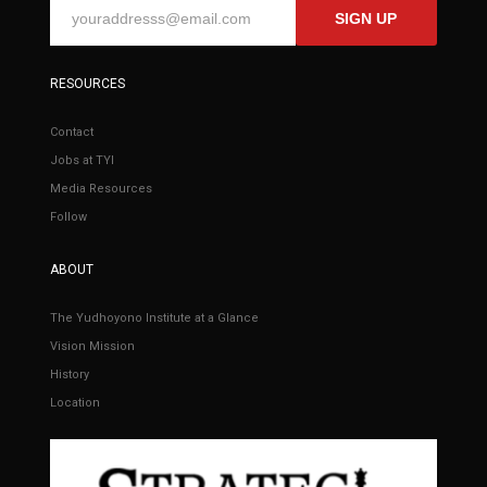
SIGN UP
RESOURCES
Contact
Jobs at TYI
Media Resources
Follow
ABOUT
The Yudhoyono Institute at a Glance
Vision Mission
History
Location