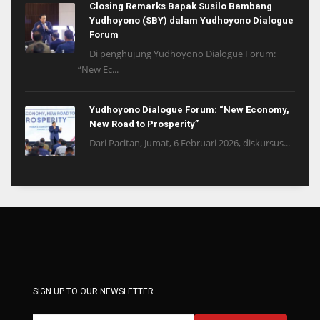
Closing Remarks Bapak Susilo Bambang
Yudhoyono (SBY) dalam Yudhoyono Dialogue
Forum
Di penghujung Yudhoyono Dialogue Forum:
“New Ec...
Yudhoyono Dialogue Forum: “New Economy,
New Road to Prosperity”
Dari Pacitan, Jumat, 6 Februari 2026, diskursus...
SIGN UP TO OUR NEWSLETTER