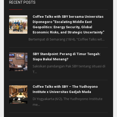
RECENT POSTS
Coffee Talks with SBY bersama Universitas
Diponegoro “Escalating Middle East
Geopolitics: Energy Security, Global
Economic Risks, and Strategic Uncertainty.”
Bertempat di Semarang (18/4), “Coffee Talks wit...
SBY Standpoint: Perang di Timur Tengah:
Siapa Bakal Menang?
Saksikan pandangan Pak SBY tentang situasi di
T...
Coffee Talks with SBY – The Yudhoyono
Institute x Universitas Gadjah Mada
Di Yogyakarta (6/2), The Yudhoyono Institute
me...