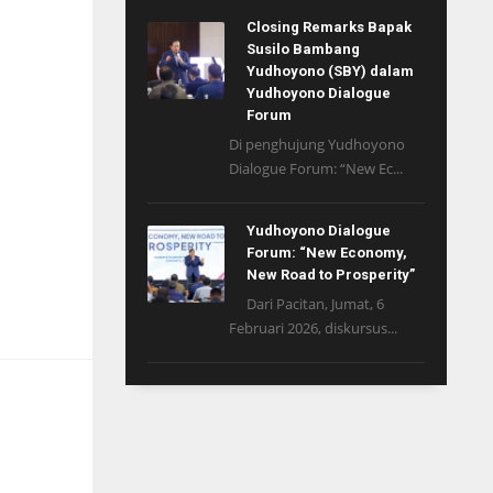
Closing Remarks Bapak
Susilo Bambang
Yudhoyono (SBY) dalam
Yudhoyono Dialogue
Forum
Di penghujung Yudhoyono
Dialogue Forum: “New Ec...
Yudhoyono Dialogue
Forum: “New Economy,
New Road to Prosperity”
Dari Pacitan, Jumat, 6
Februari 2026, diskursus...