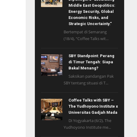
Middle East Geopolitics:
Energy Security, Global
Economic Risks, and
Strategic Uncertainty.”
Bertempat di Semarang
(18/4), “Coffee Talks wit...
SBY Standpoint: Perang
di Timur Tengah: Siapa
Bakal Menang?
Saksikan pandangan Pak
SBY tentang situasi di T...
Coffee Talks with SBY –
The Yudhoyono Institute x
Universitas Gadjah Mada
Di Yogyakarta (6/2), The
Yudhoyono Institute me...