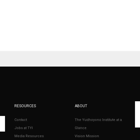
RESOURCES
ABOUT
Contact
The Yudhoyono Institute at a
Jobs at TYI
Glance
Media Resources
Vision Mission