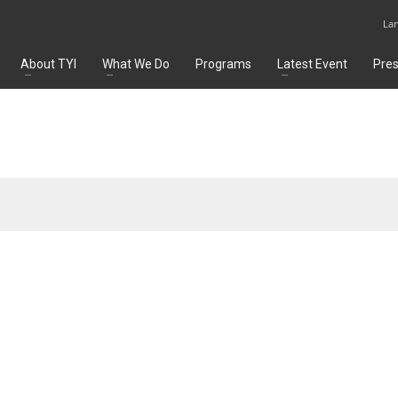
La
About TYI
What We Do
Programs
Latest Event
Pre