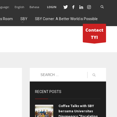
nguage:
English
Bahasa
LOGIN
ss Room
SBY
SBY Corner: A Better World is Possible
Contact
TYI
RECENT POSTS
Coffee Talks with SBY
bersama Universitas
Diponegoro “Escalating