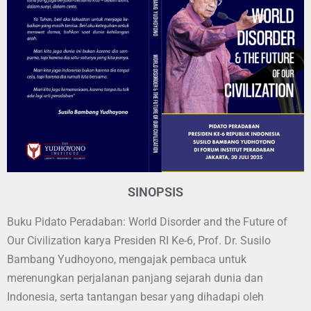
SINOPSIS
Buku Pidato Peradaban: World Disorder and the Future of
Our Civilization karya Presiden RI Ke-6, Prof. Dr. Susilo
Bambang Yudhoyono, mengajak pembaca untuk
merenungkan perjalanan panjang sejarah dunia dan
Indonesia, serta tantangan besar yang dihadapi oleh