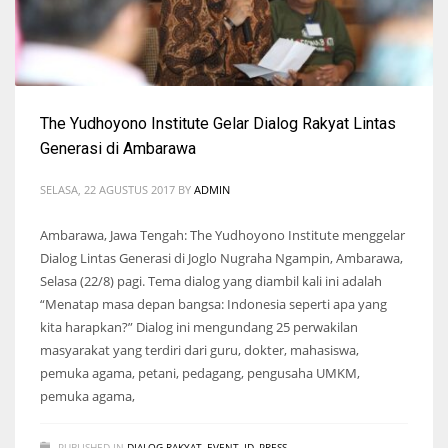
The Yudhoyono Institute Gelar Dialog Rakyat Lintas
Generasi di Ambarawa
SELASA, 22 AGUSTUS 2017
BY
ADMIN
Ambarawa, Jawa Tengah: The Yudhoyono Institute menggelar
Dialog Lintas Generasi di Joglo Nugraha Ngampin, Ambarawa,
Selasa (22/8) pagi. Tema dialog yang diambil kali ini adalah
“Menatap masa depan bangsa: Indonesia seperti apa yang
kita harapkan?” Dialog ini mengundang 25 perwakilan
masyarakat yang terdiri dari guru, dokter, mahasiswa,
pemuka agama, petani, pedagang, pengusaha UMKM,
pemuka agama,
PUBLISHED IN
DIALOG RAKYAT
,
EVENT
,
ID
,
PRESS