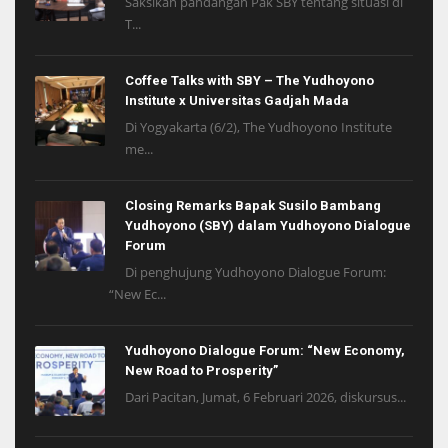
Saksikan pandangan Pak SBY tentang situasi di
T...
Coffee Talks with SBY – The Yudhoyono
Institute x Universitas Gadjah Mada
Di Yogyakarta (6/2), The Yudhoyono Institute
me...
Closing Remarks Bapak Susilo Bambang
Yudhoyono (SBY) dalam Yudhoyono Dialogue
Forum
Di penghujung Yudhoyono Dialogue Forum:
“New Ec...
Yudhoyono Dialogue Forum: “New Economy,
New Road to Prosperity”
Dari Pacitan, Jumat, 6 Februari 2026, diskursus...