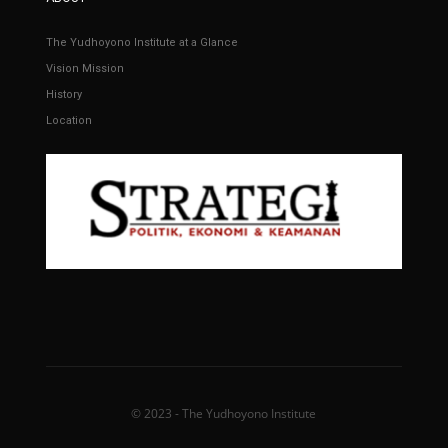
The Yudhoyono Institute at a Glance
Vision Mission
History
Location
© 2023 - The Yudhoyono Institute