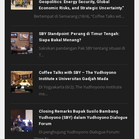
Geopolitics: Energy Security, Global
Economic Risks, and Strategic Uncertainty.”
Bertempat di Semarang (18/4), “Coffee Talks wit...
SBY Standpoint: Perang di Timur Tengah:
Siapa Bakal Menang?
Saksikan pandangan Pak SBY tentang situasi di
T...
Coffee Talks with SBY – The Yudhoyono
Institute x Universitas Gadjah Mada
Di Yogyakarta (6/2), The Yudhoyono Institute
me...
Closing Remarks Bapak Susilo Bambang
Yudhoyono (SBY) dalam Yudhoyono Dialogue
Forum
Di penghujung Yudhoyono Dialogue Forum:
“New Ec...