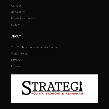
Contact
Jobs at TYI
Media Resources
Follow
ABOUT
The Yudhoyono Institute at a Glance
Vision Mission
History
Location