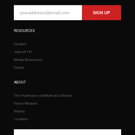
SIGN UP
RESOURCES
Contact
Jobs at TYI
Media Resources
Follow
ABOUT
The Yudhoyono Institute at a Glance
Vision Mission
History
Location