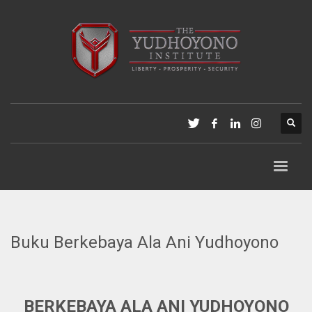
Buku Berkebaya Ala Ani Yudhoyono
BERKEBAYA ALA ANI YUDHOYONO