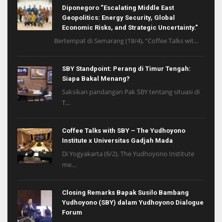
Diponegoro “Escalating Middle East
Geopolitics: Energy Security, Global
Economic Risks, and Strategic Uncertainty.”
Bertempat di Semarang (18/4), “Coffee Talks wit...
SBY Standpoint: Perang di Timur Tengah:
Siapa Bakal Menang?
Saksikan pandangan Pak SBY tentang situasi di
T...
Coffee Talks with SBY – The Yudhoyono
Institute x Universitas Gadjah Mada
Di Yogyakarta (6/2), The Yudhoyono Institute
me...
Closing Remarks Bapak Susilo Bambang
Yudhoyono (SBY) dalam Yudhoyono Dialogue
Forum