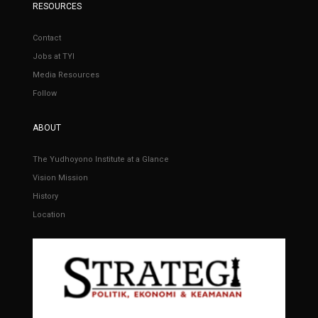
RESOURCES
Contact
Jobs at TYI
Media Resources
Follow
ABOUT
The Yudhoyono Institute at a Glance
Vision Mission
History
Location