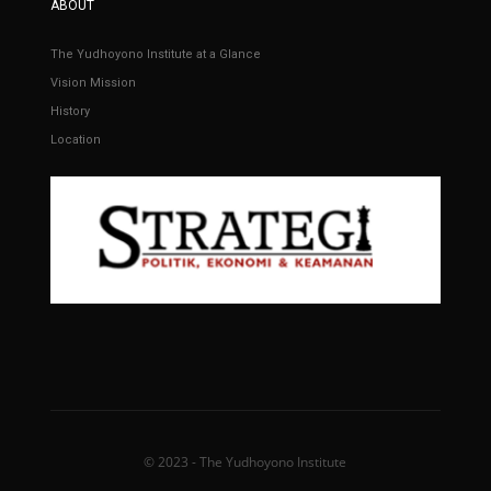
ABOUT
The Yudhoyono Institute at a Glance
Vision Mission
History
Location
© 2023 - The Yudhoyono Institute