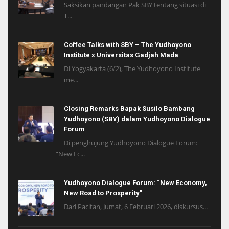
Saksikan pandangan Pak SBY tentang situasi di
T...
Coffee Talks with SBY – The Yudhoyono
Institute x Universitas Gadjah Mada
Di Yogyakarta (6/2), The Yudhoyono Institute
me...
Closing Remarks Bapak Susilo Bambang
Yudhoyono (SBY) dalam Yudhoyono Dialogue
Forum
Di penghujung Yudhoyono Dialogue Forum:
“New Ec...
Yudhoyono Dialogue Forum: “New Economy,
New Road to Prosperity”
Dari Pacitan, Jumat, 6 Februari 2026, diskursus...