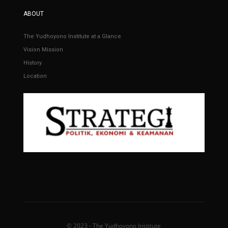
ABOUT
The Yudhoyono Institute at a Glance
Vision Mission
History
Location
© 2023 - The Yudhoyono Institute