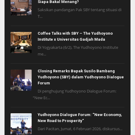
Siapa Bakal Menang?
Saksikan pandangan Pak SBY tentang situasi di
T...
Coffee Talks with SBY – The Yudhoyono
Institute x Universitas Gadjah Mada
Di Yogyakarta (6/2), The Yudhoyono Institute
me...
Closing Remarks Bapak Susilo Bambang
Yudhoyono (SBY) dalam Yudhoyono Dialogue
Forum
Di penghujung Yudhoyono Dialogue Forum:
“New Ec...
Yudhoyono Dialogue Forum: “New Economy,
New Road to Prosperity”
Dari Pacitan, Jumat, 6 Februari 2026, diskursus...