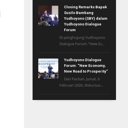
Closing Remarks Bapak
i
Susilo Bambang
Yudhoyono (SBY) dalam
Yudhoyono Dialogue
Forum
Di penghujung Yudhoyono
Dialogue Forum: “New Ec...
Yudhoyono Dialogue
Forum: “New Economy,
New Road to Prosperity”
Dari Pacitan, Jumat, 6
Februari 2026, diskursus...