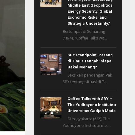
Middle East Geopolitics:
Energy Security, Global
Economic Risks, and
Strategic Uncertainty.”
Bertempat di Semarang
(18/4), “Coffee Talks wit...
SBY Standpoint: Perang
di Timur Tengah: Siapa
Bakal Menang?
Saksikan pandangan Pak
SBY tentang situasi di T...
Coffee Talks with SBY –
The Yudhoyono Institute x
Universitas Gadjah Mada
Di Yogyakarta (6/2), The
Yudhoyono Institute me...