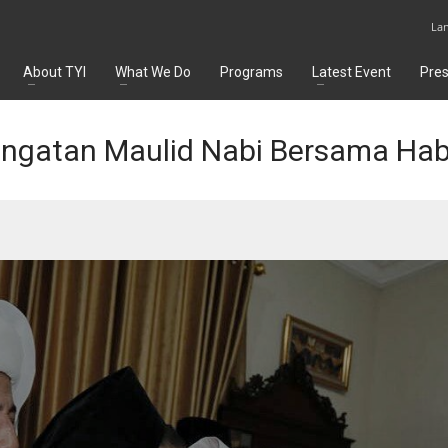
La
About TYI
What We Do
Programs
Latest Event
Pre
ingatan Maulid Nabi Bersama Habi