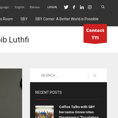
nguage:
English
Bahasa
LOGIN
ss Room
SBY
SBY Corner: A Better World is Possible
Contact
TYI
b Luthfi
RECENT POSTS
Coffee Talks with SBY
bersama Universitas
Diponegoro “Escalating