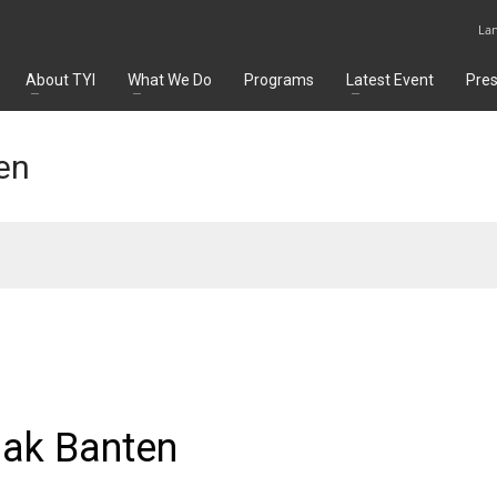
La
About TYI
What We Do
Programs
Latest Event
Pre
en
bak Banten