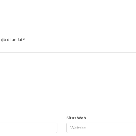
jib ditandai
*
Situs Web