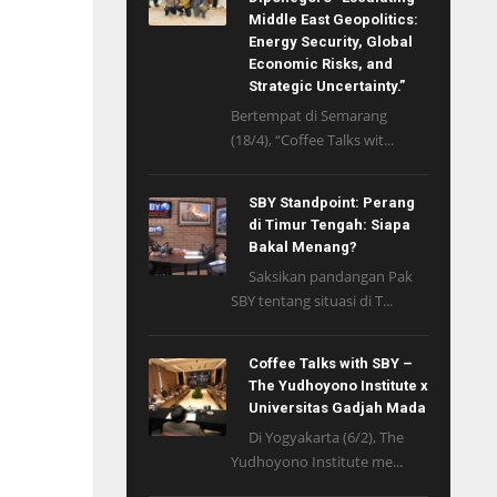
Middle East Geopolitics:
Energy Security, Global
Economic Risks, and
Strategic Uncertainty.”
Bertempat di Semarang
(18/4), “Coffee Talks wit...
SBY Standpoint: Perang
di Timur Tengah: Siapa
Bakal Menang?
Saksikan pandangan Pak
SBY tentang situasi di T...
Coffee Talks with SBY –
The Yudhoyono Institute x
Universitas Gadjah Mada
Di Yogyakarta (6/2), The
Yudhoyono Institute me...