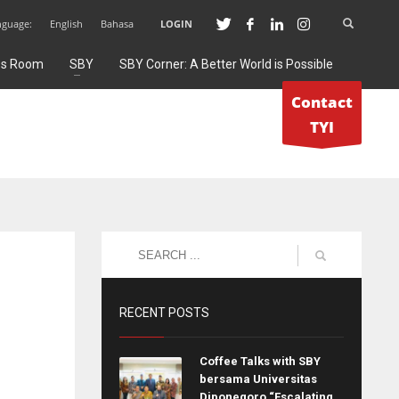
nguage:
English
Bahasa
LOGIN
ss Room
SBY
SBY Corner: A Better World is Possible
Contact
TYI
RECENT POSTS
Coffee Talks with SBY
bersama Universitas
Diponegoro “Escalating