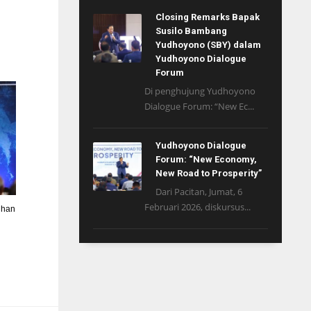
Closing Remarks Bapak
Susilo Bambang
Yudhoyono (SBY) dalam
Yudhoyono Dialogue
Forum
Di penghujung Yudhoyono
Dialogue Forum: “New Ec...
Yudhoyono Dialogue
Forum: “New Economy,
New Road to Prosperity”
Dari Pacitan, Jumat, 6
Februari 2026, diskursus...
uhan