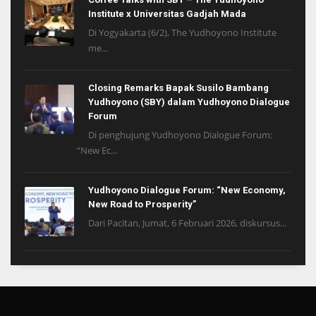
Institute x Universitas Gadjah Mada
Di Yogyakarta (6/2), The Yudhoyono Institute
me...
Closing Remarks Bapak Susilo Bambang
Yudhoyono (SBY) dalam Yudhoyono Dialogue
Forum
Di penghujung Yudhoyono Dialogue Forum:
“New Ec...
Yudhoyono Dialogue Forum: “New Economy,
New Road to Prosperity”
Dari Pacitan, Jumat, 6 Februari 2026, diskursus...