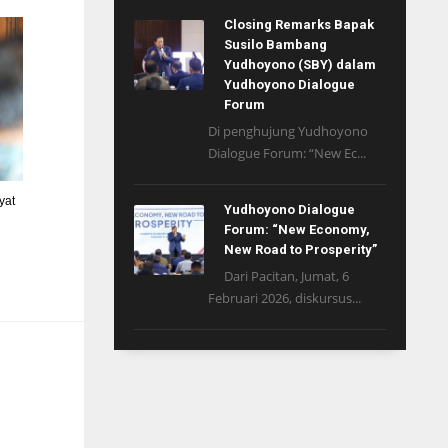
Closing Remarks Bapak
Susilo Bambang
Yudhoyono (SBY) dalam
Yudhoyono Dialogue
Forum
Di penghujung Yudhoyono
Dialogue Forum: “New Ec...
yat
Yudhoyono Dialogue
Forum: “New Economy,
New Road to Prosperity”
Dari Pacitan, Jumat, 6
Februari 2026, diskursus...