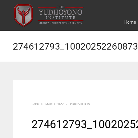
Home
274612793_10020252260873
RABU, 16 MARET 2022
/
PUBLISHED IN
274612793_1002025