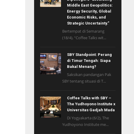
Middle East Geopolitics:
Energy Security, Global
Economic Risks, and
Strategic Uncertainty.”
Bertempat di Semarang
(18/4), “Coffee Talks wit...
SBY Standpoint: Perang
di Timur Tengah: Siapa
Bakal Menang?
Saksikan pandangan Pak
SBY tentang situasi di T...
Coffee Talks with SBY –
The Yudhoyono Institute x
Universitas Gadjah Mada
Di Yogyakarta (6/2), The
Yudhoyono Institute me...