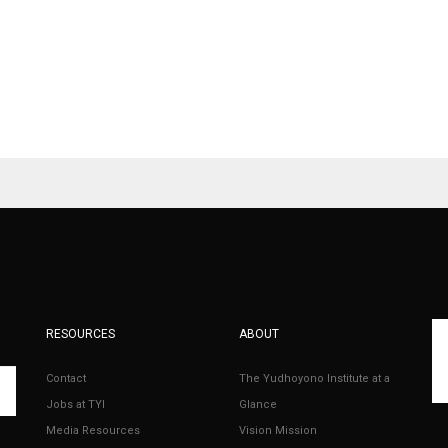
RESOURCES
ABOUT
Contact
The Yudhoyono Institute at a
Jobs at TYI
Glance
Media Resources
Vision Mission