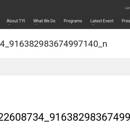
La
About TYI
What We Do
Programs
Latest Event
Pre
4_916382983674997140_n
22608734_91638298367499