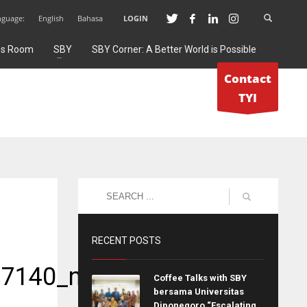
nguage:
English
Bahasa
LOGIN
ss Room
SBY
SBY Corner: A Better World is Possible
Contact
TYI
RECENT POSTS
7140_n
Coffee Talks with SBY
bersama Universitas
Diponegoro “Escalating