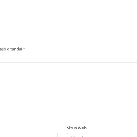
jib ditandai
*
Situs Web