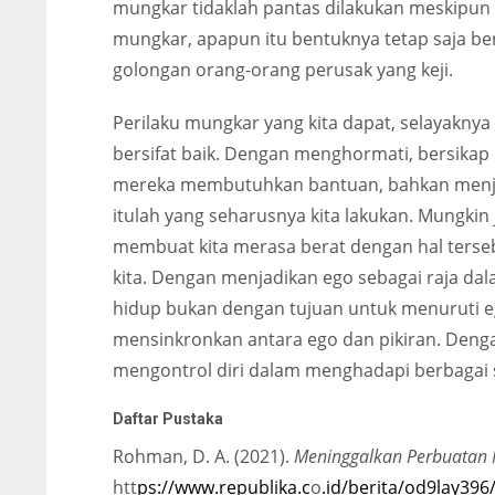
mungkar tidaklah pantas dilakukan meskipun k
mungkar, apapun itu bentuknya tetap saja bers
golongan orang-orang perusak yang keji.
Perilaku mungkar yang kita dapat, selayakny
bersifat baik. Dengan menghormati, bersikap 
mereka membutuhkan bantuan, bahkan menja
itulah yang seharusnya kita lakukan. Mungkin 
membuat kita merasa berat dengan hal terseb
kita. Dengan menjadikan ego sebagai raja dala
hidup bukan dengan tujuan untuk menuruti 
mensinkronkan antara ego dan pikiran. Deng
mengontrol diri dalam menghadapi berbagai s
Daftar Pustaka
Rohman, D. A. (2021).
Meninggalkan Perbuatan
htt
ps://www.republika.c
o
.id/berita/od9lay39