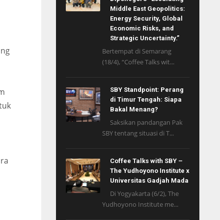
Middle East Geopolitics:
Energy Security, Global
Economic Risks, and
Strategic Uncertainty.”
ang
Bertempat di Semarang
(18/4), “Coffee Talks wit...
SBY Standpoint: Perang
um
di Timur Tengah: Siapa
tuk
Bakal Menang?
Saksikan pandangan Pak
SBY tentang situasi di T...
ara
Coffee Talks with SBY –
The Yudhoyono Institute x
Universitas Gadjah Mada
Di Yogyakarta (6/2), The
Yudhoyono Institute me...