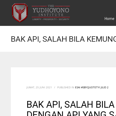
Home
BAK API, SALAH BILA KEMU
JUMAT, 25 JUNI 2021
/
PUBLISHED IN
ESAI #SBYQUOTETYI JILID 2
BAK API, SALAH BI
DENGAN API YANG 