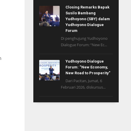
Closing Remarks Bapak
Susilo Bambang
Yudhoyono (SBY) dalam
Yudhoyono Dialogue
Forum
Di penghujung Yudhoyono
Dialogue Forum: “New Ec...
n
Yudhoyono Dialogue
Forum: “New Economy,
New Road to Prosperity”
Dari Pacitan, Jumat, 6
Februari 2026, diskursus...