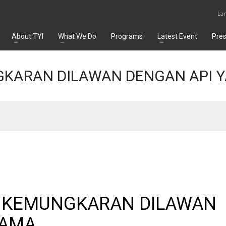
La
About TYI
What We Do
Programs
Latest Event
Pre
NGKARAN DILAWAN DENGAN API 
LA KEMUNGKARAN DILAWAN
SAMA