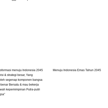
nsformasi menuju Indonesia 2045
Menuju Indonesia Emas Tahun 2045
isi & strategi besar, Yang
 oleh segenap komponen bangsa
-benar Bersatu & mau bekerja
awah kepemimpinan Putra-putri
gsa”