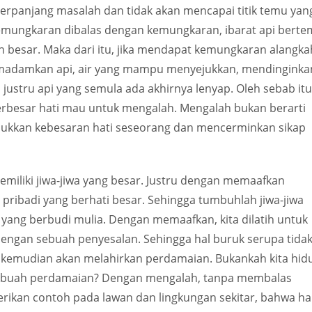
rpanjang masalah dan tidak akan mencapai titik temu yan
 kemungkaran dibalas dengan kemungkaran, ibarat api bert
h besar. Maka dari itu, jika mendapat kemungkaran alangka
emadamkan api, air yang mampu menyejukkan, mendinginka
, justru api yang semula ada akhirnya lenyap. Oleh sebab itu
 berbesar hati mau untuk mengalah. Mengalah bukan berarti
jukkan kebesaran hati seseorang dan mencerminkan sikap
iliki jiwa-jiwa yang besar. Justru dengan memaafkan
 pribadi yang berhati besar. Sehingga tumbuhlah jiwa-jiwa
n yang berbudi mulia. Dengan memaafkan, kita dilatih untuk
dengan sebuah penyesalan. Sehingga hal buruk serupa tida
g kemudian akan melahirkan perdamaian. Bukankah kita hid
sebuah perdamaian? Dengan mengalah, tanpa membalas
ikan contoh pada lawan dan lingkungan sekitar, bahwa ha