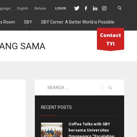
nguage:
English
Bahasa
LOGIN
ss Room
SBY
SBY Corner: A Better World is Possible
Contact
TYI
YANG SAMA
RECENT POSTS
Coffee Talks with SBY
bersama Universitas
Diponegoro “Escalating