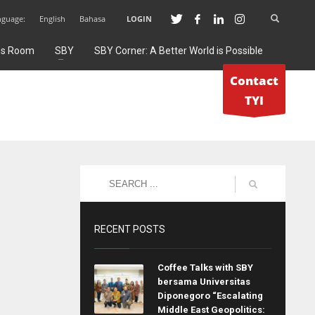
nguage:
English
Bahasa
LOGIN
ss Room
SBY
SBY Corner: A Better World is Possible
Contact
TYI
RECENT POSTS
Coffee Talks with SBY
bersama Universitas
Diponegoro “Escalating
Middle East Geopolitics: