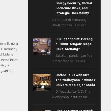
Energy Security, Global
Economic Risks, and
Strategic Uncertainty.”
Bertempat di Semarang
(18/4), “Coffee Talks wit...
SBY Standpoint: Perang
emiliki gelar
di Timur Tengah: Siapa
n F. Kennedy
Bakal Menang?
di bidang
Saksikan pandangan Pak
n Pemelihara
SBY tentang situasi di T...
tu, ia
rgaan dari
Coffee Talks with SBY –
The Yudhoyono Institute x
Universitas Gadjah Mada
Di Yogyakarta (6/2), The
Yudhoyono Institute me...
Closing Remarks Bapak