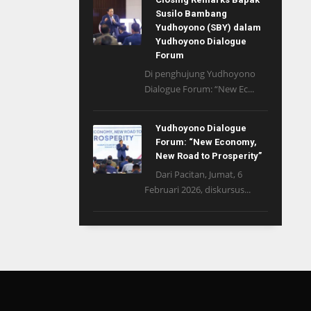
Susilo Bambang
Yudhoyono (SBY) dalam
Yudhoyono Dialogue
Forum
Di penghujung Yudhoyono
Dialogue Forum: “New Ec...
Yudhoyono Dialogue
Forum: “New Economy,
New Road to Prosperity”
Dari Pacitan, Jumat, 6
Februari 2026, diskursus...