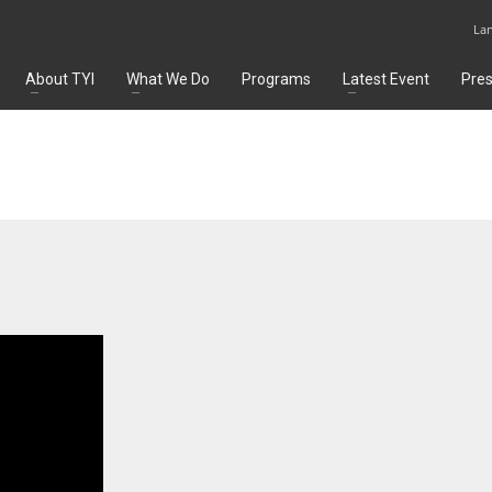
La
About TYI
What We Do
Programs
Latest Event
Pre