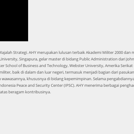
jalah Strategi. AHY merupakan lulusan terbaik Akademi Militer 2000 dan m
University, Singapura, gelar master di bidang Public Administration dari Joh
r School of Business and Technology, Webster University, Amerika Serikat 
ter, baik di dalam dan luar negeri, termasuk menjadi bagian dari pasuka
 wawasannya, khususnya di bidang kepemimpinan. Selama pengabdiannya i
Indonesia Peace and Security Center (IPSC). AHY menerima berbagai pengha
, atas beragam kontribusinya.