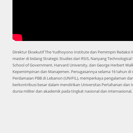
Direktur Eksekutif The Yudhoyono Institute dan Pemimpin Redaksi Ma
master di bidang Strategic Studies dari RSIS, Nanyang Technological 
School of Government, Harvard University, dan George Herbert Walke
Kepemimpinan dan Manajemen. Penugasannya selama 16 tahun di mili
Perdamaian PBB di Lebanon (UNIFIL), memperkaya pengalaman dan
berkontribusi besar dalam mendirikan Universitas Pertahanan dan 
dunia militer dan akademik pada tingkat nasional dan internasional