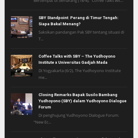
Bertempat di Semarang (18/4), “Coffee Talks wit...
SBY Standpoint: Perang di Timur Tengah:
Siapa Bakal Menang?
Saksikan pandangan Pak SBY tentang situasi di
T...
Coffee Talks with SBY – The Yudhoyono
Institute x Universitas Gadjah Mada
Di Yogyakarta (6/2), The Yudhoyono Institute
me...
Closing Remarks Bapak Susilo Bambang
Yudhoyono (SBY) dalam Yudhoyono Dialogue
Forum
Di penghujung Yudhoyono Dialogue Forum:
“New Ec...