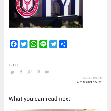
Facebook
Twitter
WhatsApp
Line
Telegram
Share
TAGGED UNDER:
AHY
,
DISKUSI
,
SBY
,
TYI
What you can read next