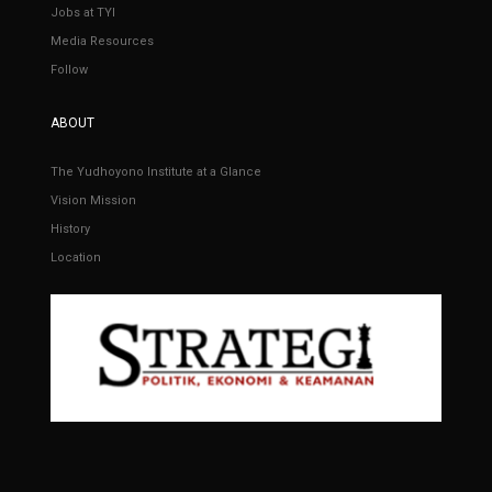
Jobs at TYI
Media Resources
Follow
ABOUT
The Yudhoyono Institute at a Glance
Vision Mission
History
Location