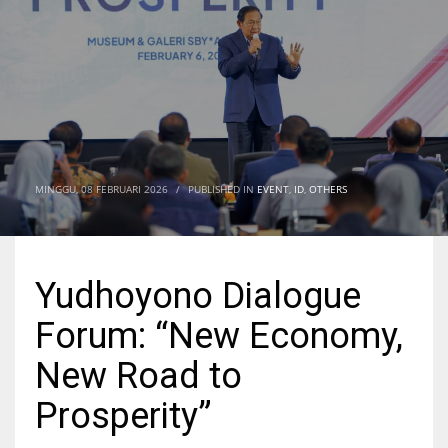
MINGGU, 08 FEBRUARI 2026
/
PUBLISHED IN
EVENT
,
ID
,
OTHERS
Yudhoyono Dialogue
Forum: “New Economy,
New Road to
Prosperity”