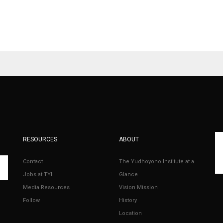
RESOURCES
ABOUT
Contact
The Yudhoyono Institute at a
Jobs at TYI
Glance
Media Resources
Vision Mission
Follow
History
Location