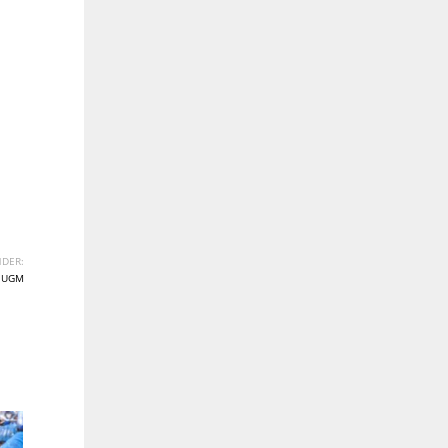
DER:
,
UGM