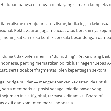
kehidupan bangsa di tengah dunia yang semakin kompleks 
ilateralisme menuju unilateralisme, ketika logika kekuasaa
asional. Kekhawatiran juga mencuat atas berakhirnya sejum
g meningkatkan risiko konflik berskala besar dengan damp
unia tidak boleh memilih “do nothing”. Ketika orang baik
ndonesia, penting memastikan politik luar negeri “Bebas Akt
kuat, serta tidak terfragmentasi oleh kepentingan sektoral.
gai bridge builder — mengedepankan kekuatan ide untuk
, serta memperkuat posisi sebagai middle power yang
i sejumlah inisiatif global, termasuk dinamika “Board of
bas aktif dan komitmen moral Indonesia.