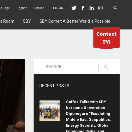
nguage:
English
Bahasa
LOGIN
ss Room
SBY
SBY Corner: A Better World is Possible
Contact
TYI
RECENT POSTS
Coffee Talks with SBY
bersama Universitas
Diponegoro “Escalating
Middle East Geopolitics:
Energy Security, Global
Economic Risks, and