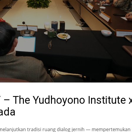
 – The Yudhoyono Institute 
Mada
e melanjutkan tradisi ruang dialog jernih — mempertemukan