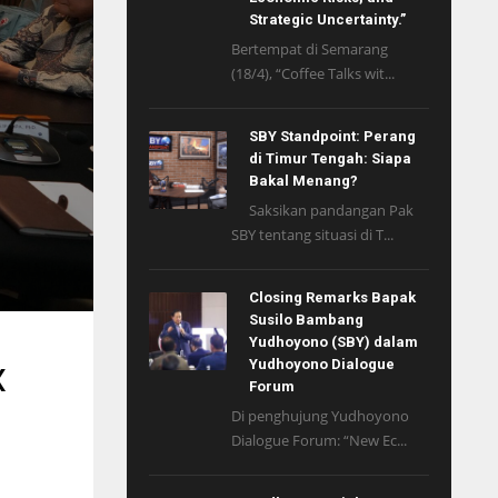
Strategic Uncertainty.”
Bertempat di Semarang
(18/4), “Coffee Talks wit...
SBY Standpoint: Perang
di Timur Tengah: Siapa
Bakal Menang?
Saksikan pandangan Pak
SBY tentang situasi di T...
Closing Remarks Bapak
Susilo Bambang
Yudhoyono (SBY) dalam
x
Yudhoyono Dialogue
Forum
Di penghujung Yudhoyono
Dialogue Forum: “New Ec...