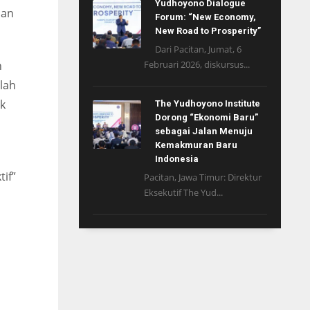
Yudhoyono Dialogue
dan
Forum: “New Economy,
New Road to Prosperity”
Dari Pacitan, Jumat, 6
n
Februari 2026, diskursus...
lah
ak
The Yudhoyono Institute
Dorong “Ekonomi Baru”
sebagai Jalan Menuju
Kemakmuran Baru
Indonesia
if”
Pacitan, Jawa Timur: Direktur
Eksekutif The Yud...