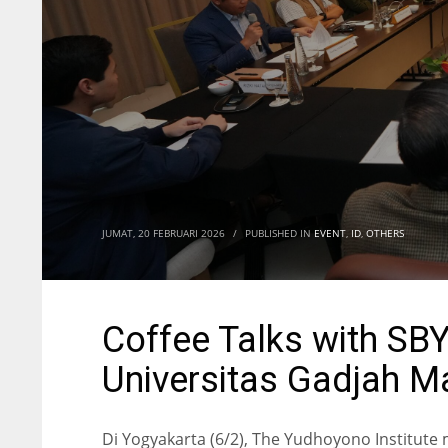
JUMAT, 20 FEBRUARI 2026
/
PUBLISHED IN
EVENT
,
ID
,
OTHERS
Coffee Talks with SBY
Universitas Gadjah 
Di Yogyakarta (6/2), The Yudhoyono Institut