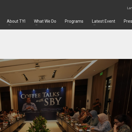
La
About TYI
What We Do
Programs
Latest Event
Pre