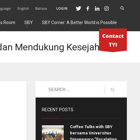
nguage:
English
Bahasa
LOGIN
ss Room
SBY
SBY Corner: A Better World is Possible
Contact
TYI
 dan Mendukung Kesejahteraan
RECENT POSTS
Coffee Talks with SBY
bersama Universitas
Diponegoro “Escalating