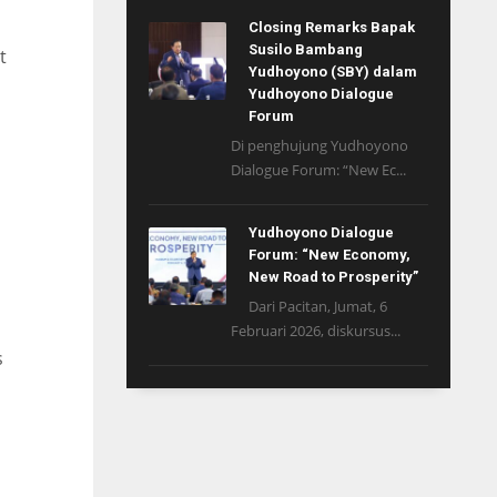
Closing Remarks Bapak
Susilo Bambang
t
Yudhoyono (SBY) dalam
Yudhoyono Dialogue
Forum
Di penghujung Yudhoyono
Dialogue Forum: “New Ec...
Yudhoyono Dialogue
Forum: “New Economy,
New Road to Prosperity”
Dari Pacitan, Jumat, 6
Februari 2026, diskursus...
s