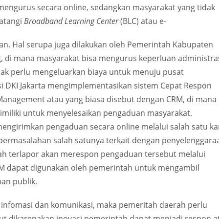
 mengurus secara online, sedangkan masyarakat yang tidak
datangi
Broadband Learning Center
(BLC) atau e-
n. Hal serupa juga dilakukan oleh Pemerintah Kabupaten
 di mana masyarakat bisa mengurus keperluan administra
dak perlu mengeluarkan biaya untuk menuju pusat
insi DKI Jakarta mengimplementasikan sistem Cepat Respon
ns Management atau yang biasa disebut dengan CRM, di mana
imiliki untuk menyelesaikan pengaduan masyarakat.
mengirimkan pengaduan secara online melalui salah satu ka
i permasalahan salah satunya terkait dengan penyelenggara
tah terlapor akan merespon pengaduan tersebut melalui
CRM dapat digunakan oleh pemerintah untuk mengambil
an publik.
 infomasi dan komunikasi, maka pemeritah daerah perlu
but dikarenakan inovasi pemerintah dapat menjadi respon a