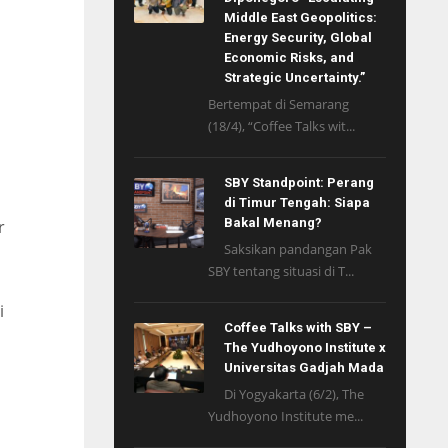
Middle East Geopolitics:
Energy Security, Global
Economic Risks, and
Strategic Uncertainty.”
Bertempat di Semarang
(18/4), “Coffee Talks wit...
SBY Standpoint: Perang
di Timur Tengah: Siapa
Bakal Menang?
r
Saksikan pandangan Pak
SBY tentang situasi di T...
i
Coffee Talks with SBY –
The Yudhoyono Institute x
Universitas Gadjah Mada
Di Yogyakarta (6/2), The
Yudhoyono Institute me...