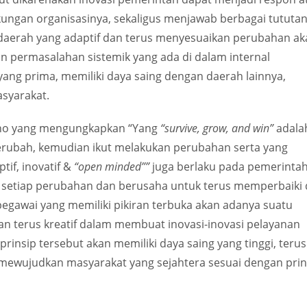
ungan organisasinya, sekaligus menjawab berbagai tututa
 daerah yang adaptif dan terus menyesuaikan perubahan ak
n permasalahan sistemik yang ada di dalam internal
ng prima, memiliki daya saing dengan daerah lainnya,
asyarakat.
ono yang mengungkapkan “Yang
“survive, grow, and win”
adala
erubah, kemudian ikut melakukan perubahan serta yang
tif, inovatif &
“open minded””
juga berlaku pada pemerinta
 setiap perubahan dan berusaha untuk terus memperbaiki d
pegawai yang memiliki pikiran terbuka akan adanya suatu
n terus kreatif dalam membuat inovasi-inovasi pelayanan
rinsip tersebut akan memiliki daya saing yang tinggi, terus
 mewujudkan masyarakat yang sejahtera sesuai dengan prin