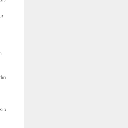
n
an
h
h
iri
sip