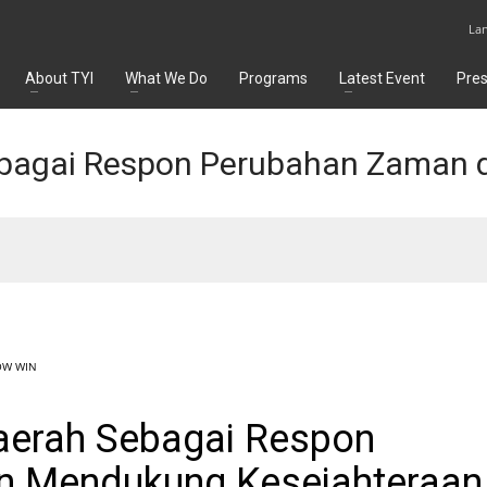
La
About TYI
What We Do
Programs
Latest Event
Pre
ebagai Respon Perubahan Zaman
OW WIN
aerah Sebagai Respon
n Mendukung Kesejahteraan