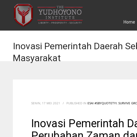
Home
Inovasi Pemerintah Daerah S
Masyarakat
SENIN, 17 MEI 2021
/
PUBLISHED IN
ESAI #SBYQUOTETYI
,
SURVIVE GR
Inovasi Pemerintah D
Perubahan Zaman da