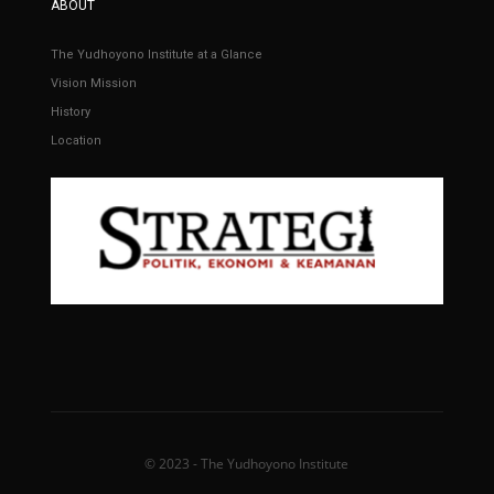
ABOUT
The Yudhoyono Institute at a Glance
Vision Mission
History
Location
© 2023 - The Yudhoyono Institute