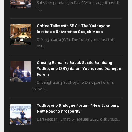
Saksikan pandangan Pak SBY tentang situasi di
T...
Coffee Talks with SBY – The Yudhoyono
Institute x Universitas Gadjah Mada
Di Yogyakarta (6/2), The Yudhoyono Institute
me...
Closing Remarks Bapak Susilo Bambang
Yudhoyono (SBY) dalam Yudhoyono Dialogue
Forum
Di penghujung Yudhoyono Dialogue Forum:
“New Ec...
Yudhoyono Dialogue Forum: “New Economy,
New Road to Prosperity”
Dari Pacitan, Jumat, 6 Februari 2026, diskursus...