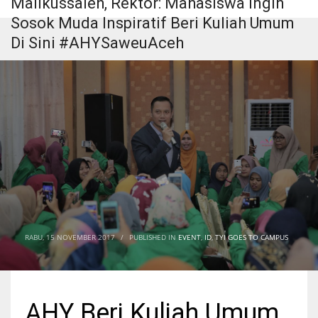
Malikussaleh, Rektor: Mahasiswa Ingin
Sosok Muda Inspiratif Beri Kuliah Umum
Di Sini #AHYSaweuAceh
RABU, 15 NOVEMBER 2017
/
PUBLISHED IN
EVENT
,
ID
,
TYI GOES TO CAMPUS
AHY Beri Kuliah Umum