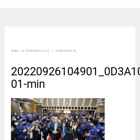
RABU, 14 DESEMBER 2022
/
PUBLISHED IN
20220926104901_0D3A1
01-min