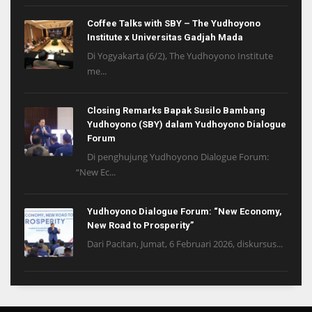
Coffee Talks with SBY – The Yudhoyono
Institute x Universitas Gadjah Mada
Di Yogyakarta (6/2), The Yudhoyono Institute
me...
Closing Remarks Bapak Susilo Bambang
Yudhoyono (SBY) dalam Yudhoyono Dialogue
Forum
Di penghujung Yudhoyono Dialogue Forum:
“New Ec...
Yudhoyono Dialogue Forum: “New Economy,
New Road to Prosperity”
Dari Pacitan, Jumat, 6 Februari 2026, diskursus...