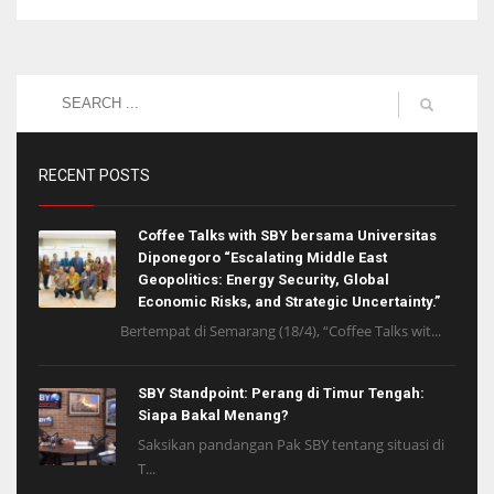
RECENT POSTS
Coffee Talks with SBY bersama Universitas
Diponegoro “Escalating Middle East
Geopolitics: Energy Security, Global
Economic Risks, and Strategic Uncertainty.”
Bertempat di Semarang (18/4), “Coffee Talks wit...
SBY Standpoint: Perang di Timur Tengah:
Siapa Bakal Menang?
Saksikan pandangan Pak SBY tentang situasi di
T...