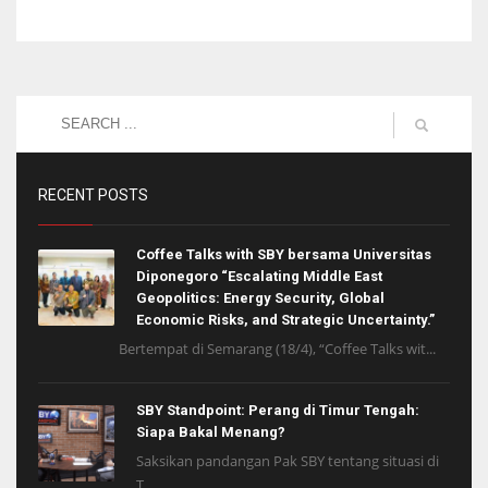
RECENT POSTS
Coffee Talks with SBY bersama Universitas
Diponegoro “Escalating Middle East
Geopolitics: Energy Security, Global
Economic Risks, and Strategic Uncertainty.”
Bertempat di Semarang (18/4), “Coffee Talks wit...
SBY Standpoint: Perang di Timur Tengah:
Siapa Bakal Menang?
Saksikan pandangan Pak SBY tentang situasi di
T...