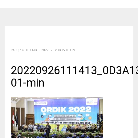
RABU, 14 DESEMBER 2022
/
PUBLISHED IN
20220926111413_0D3A1
01-min