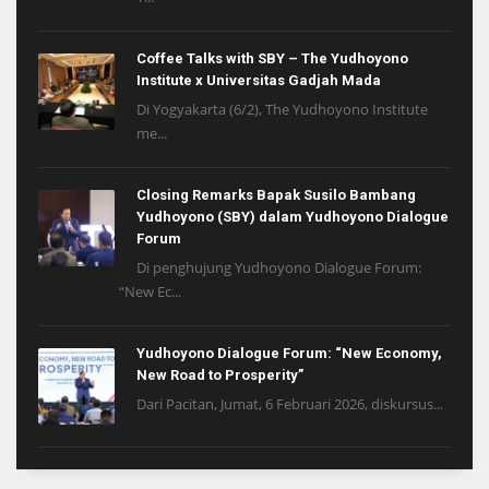
Coffee Talks with SBY – The Yudhoyono
Institute x Universitas Gadjah Mada
Di Yogyakarta (6/2), The Yudhoyono Institute
me...
Closing Remarks Bapak Susilo Bambang
Yudhoyono (SBY) dalam Yudhoyono Dialogue
Forum
Di penghujung Yudhoyono Dialogue Forum:
“New Ec...
Yudhoyono Dialogue Forum: “New Economy,
New Road to Prosperity”
Dari Pacitan, Jumat, 6 Februari 2026, diskursus...