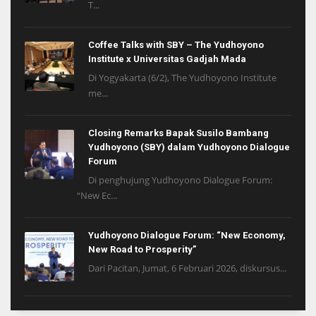
T...
Coffee Talks with SBY – The Yudhoyono
Institute x Universitas Gadjah Mada
Di Yogyakarta (6/2), The Yudhoyono Institute
me...
Closing Remarks Bapak Susilo Bambang
Yudhoyono (SBY) dalam Yudhoyono Dialogue
Forum
Di penghujung Yudhoyono Dialogue Forum:
“New Ec...
Yudhoyono Dialogue Forum: “New Economy,
New Road to Prosperity”
Dari Pacitan, Jumat, 6 Februari 2026, diskursus...