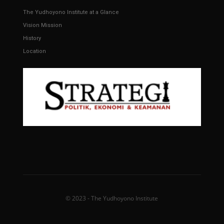
The Yudhoyono Institute at a Glance
Vision Mission
History
Location
© 2023 - The Yudhoyono Institute