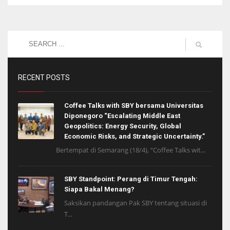
RECENT POSTS
Coffee Talks with SBY bersama Universitas
Diponegoro “Escalating Middle East
Geopolitics: Energy Security, Global
Economic Risks, and Strategic Uncertainty.”
Bertempat di Semarang (18/4), “Coffee Talks wit...
SBY Standpoint: Perang di Timur Tengah:
Siapa Bakal Menang?
Saksikan pandangan Pak SBY tentang situasi di
T...