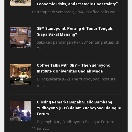
Economic Risks, and Strategic Uncertainty.”
Bertempat di Semarang (18/4), “Coffee Talks wit...
SBY Standpoint: Perang di Timur Tengah:
Siapa Bakal Menang?
Saksikan pandangan Pak SBY tentang situasi di
T...
Coffee Talks with SBY – The Yudhoyono
Institute x Universitas Gadjah Mada
Di Yogyakarta (6/2), The Yudhoyono Institute
me...
Closing Remarks Bapak Susilo Bambang
Yudhoyono (SBY) dalam Yudhoyono Dialogue
Forum
Di penghujung Yudhoyono Dialogue Forum:
“New Ec...