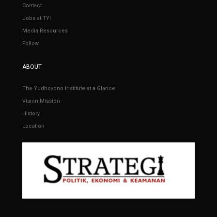
Contact
Jobs at TYI
Media Resources
Follow
ABOUT
The Yudhoyono Institute at a Glance
Vision Mission
History
Location