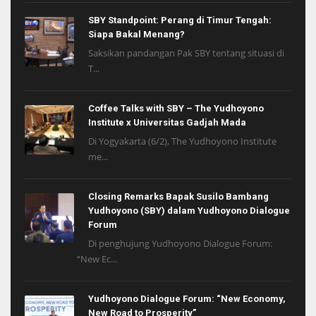
SBY Standpoint: Perang di Timur Tengah:
Siapa Bakal Menang?
Saksikan pandangan Pak SBY tentang situasi di
T...
Coffee Talks with SBY – The Yudhoyono
Institute x Universitas Gadjah Mada
Di Yogyakarta (6/2), The Yudhoyono Institute
me...
Closing Remarks Bapak Susilo Bambang
Yudhoyono (SBY) dalam Yudhoyono Dialogue
Forum
Di penghujung Yudhoyono Dialogue Forum:
“New Ec...
Yudhoyono Dialogue Forum: “New Economy,
New Road to Prosperity”