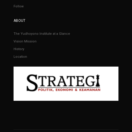
Follow
ABOUT
The Yudhoyono Institute at a Glance
Vision Mission
History
Location