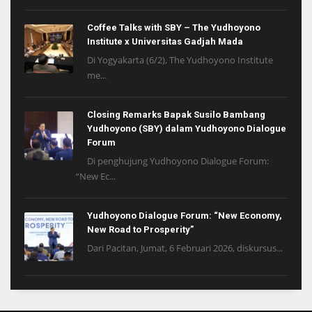
Coffee Talks with SBY – The Yudhoyono
Institute x Universitas Gadjah Mada
Di Yogyakarta (6/2), The Yudhoyono Institute
me...
Closing Remarks Bapak Susilo Bambang
Yudhoyono (SBY) dalam Yudhoyono Dialogue
Forum
Di penghujung Yudhoyono Dialogue Forum:
“New Ec...
Yudhoyono Dialogue Forum: “New Economy,
New Road to Prosperity”
Dari Pacitan, Jumat, 6 Februari 2026, diskursus...