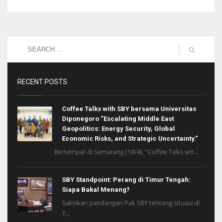
RECENT POSTS
Coffee Talks with SBY bersama Universitas
Diponegoro “Escalating Middle East
Geopolitics: Energy Security, Global
Economic Risks, and Strategic Uncertainty.”
Bertempat di Semarang (18/4), “Coffee Talks wit...
SBY Standpoint: Perang di Timur Tengah:
Siapa Bakal Menang?
Saksikan pandangan Pak SBY tentang situasi di
T...