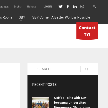
nguage:
English
Bahasa
LOGIN
ss Room
SBY
SBY Corner: A Better World is Possible
Contact
TYI
RECENT POSTS
Coffee Talks with SBY
bersama Universitas
Diponegoro “Escalating