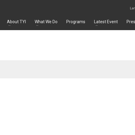
La
About TYI
What We Do
Programs
Latest Event
Pre