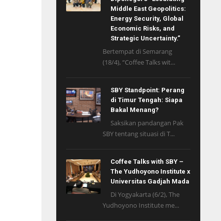
Middle East Geopolitics:
Energy Security, Global
Economic Risks, and
Strategic Uncertainty.”
Bertempat di Semarang
(18/4), “Coffee Talks wit...
SBY Standpoint: Perang
di Timur Tengah: Siapa
Bakal Menang?
Saksikan pandangan Pak
SBY tentang situasi di T...
Coffee Talks with SBY –
The Yudhoyono Institute x
Universitas Gadjah Mada
Di Yogyakarta (6/2), The
Yudhoyono Institute me...