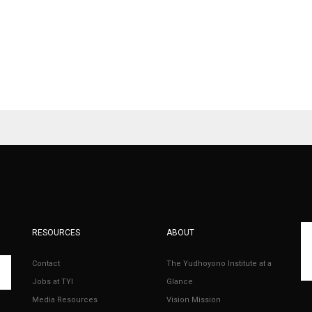
RESOURCES
ABOUT
Contact
The Yudhoyono Institute at a
Jobs at TYI
Glance
Media Resources
Vision Mission