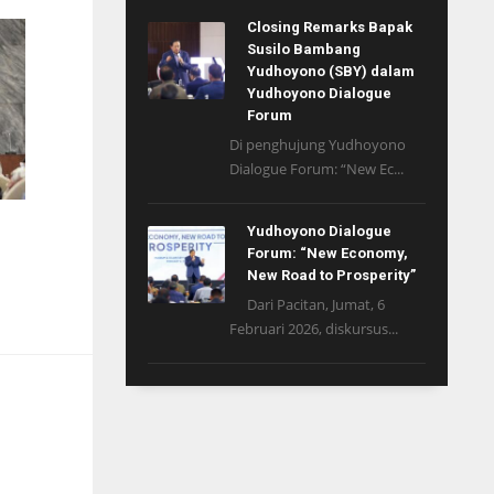
Closing Remarks Bapak
Susilo Bambang
Yudhoyono (SBY) dalam
Yudhoyono Dialogue
Forum
Di penghujung Yudhoyono
Dialogue Forum: “New Ec...
Yudhoyono Dialogue
Forum: “New Economy,
New Road to Prosperity”
Dari Pacitan, Jumat, 6
Februari 2026, diskursus...