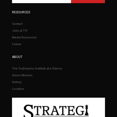
RESOURCES
Contact
Jobs at TYI
Media Resources
Follow
ABOUT
The Yudhoyono Institute at a Glance
Vision Mission
History
Location