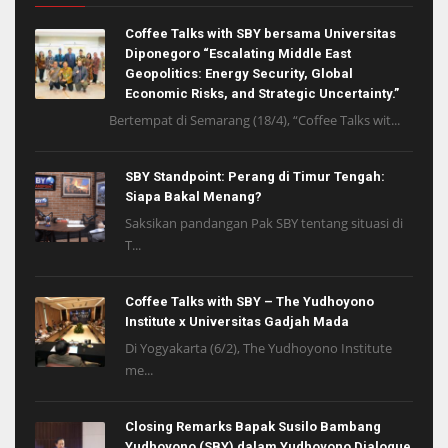
Coffee Talks with SBY bersama Universitas
Diponegoro “Escalating Middle East
Geopolitics: Energy Security, Global
Economic Risks, and Strategic Uncertainty.”
Bertempat di Semarang (18/4), “Coffee Talks wit...
SBY Standpoint: Perang di Timur Tengah:
Siapa Bakal Menang?
Saksikan pandangan Pak SBY tentang situasi di
T...
Coffee Talks with SBY – The Yudhoyono
Institute x Universitas Gadjah Mada
Di Yogyakarta (6/2), The Yudhoyono Institute
me...
Closing Remarks Bapak Susilo Bambang
Yudhoyono (SBY) dalam Yudhoyono Dialogue