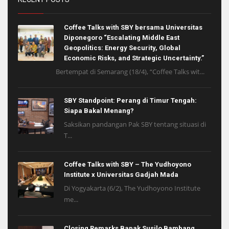
Coffee Talks with SBY bersama Universitas
Diponegoro “Escalating Middle East
Geopolitics: Energy Security, Global
Economic Risks, and Strategic Uncertainty.”
Bertempat di Semarang (18/4), “Coffee Talks wit...
SBY Standpoint: Perang di Timur Tengah:
Siapa Bakal Menang?
Saksikan pandangan Pak SBY tentang situasi di
T...
Coffee Talks with SBY – The Yudhoyono
Institute x Universitas Gadjah Mada
Di Yogyakarta (6/2), The Yudhoyono Institute
me...
Closing Remarks Bapak Susilo Bambang