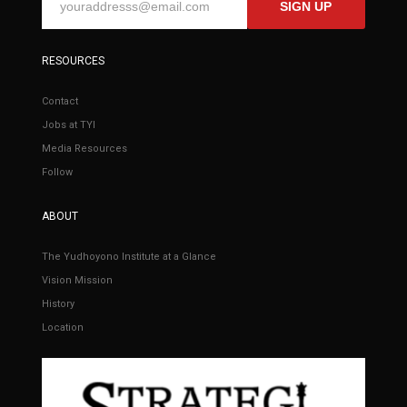
SIGN UP
RESOURCES
Contact
Jobs at TYI
Media Resources
Follow
ABOUT
The Yudhoyono Institute at a Glance
Vision Mission
History
Location