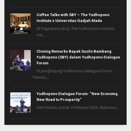
Coffee Talks with SBY – The Yudhoyono
Institute x Universitas Gadjah Mada
Di Yogyakarta (6/2), The Yudhoyono Institute
me...
Closing Remarks Bapak Susilo Bambang
Yudhoyono (SBY) dalam Yudhoyono Dialogue
Forum
Di penghujung Yudhoyono Dialogue Forum:
“New Ec...
Yudhoyono Dialogue Forum: “New Economy,
New Road to Prosperity”
Dari Pacitan, Jumat, 6 Februari 2026, diskursus...