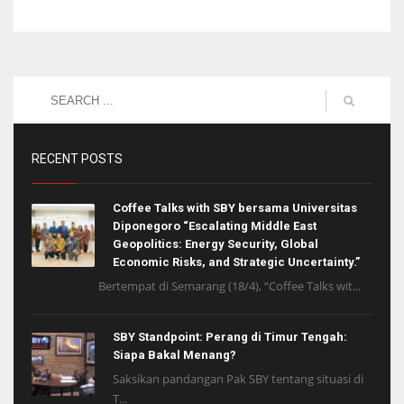
RECENT POSTS
Coffee Talks with SBY bersama Universitas
Diponegoro “Escalating Middle East
Geopolitics: Energy Security, Global
Economic Risks, and Strategic Uncertainty.”
Bertempat di Semarang (18/4), “Coffee Talks wit...
SBY Standpoint: Perang di Timur Tengah:
Siapa Bakal Menang?
Saksikan pandangan Pak SBY tentang situasi di
T...