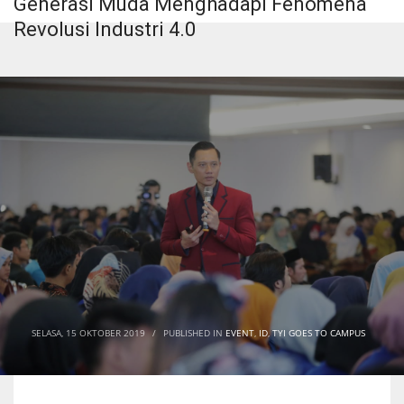
Generasi Muda Menghadapi Fenomena
Revolusi Industri 4.0
SELASA, 15 OKTOBER 2019
/
PUBLISHED IN
EVENT
,
ID
,
TYI GOES TO CAMPUS