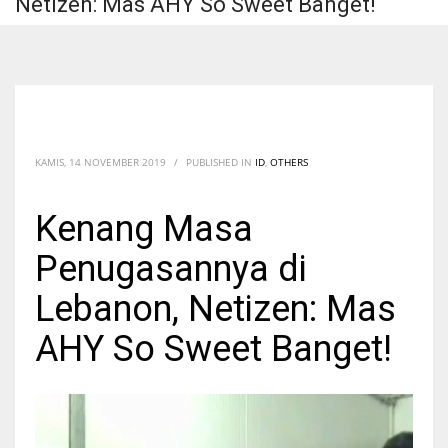
Netizen: Mas AHY So Sweet Banget!
KAMIS, 14 NOVEMBER 2019
/
PUBLISHED IN
ID
,
OTHERS
Kenang Masa
Penugasannya di
Lebanon, Netizen: Mas
AHY So Sweet Banget!