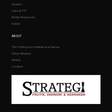
Contact
Jobs at TYI
Media Resources
Follow
ABOUT
The Yudhoyono Institute at a Glance
Vision Mission
History
Location