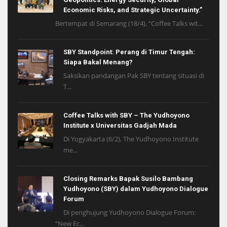
Economic Risks, and Strategic Uncertainty.”
Bertempat di Semarang (18/4), “Coffee Talks wit...
SBY Standpoint: Perang di Timur Tengah:
Siapa Bakal Menang?
Saksikan pandangan Pak SBY tentang situasi di
T...
Coffee Talks with SBY – The Yudhoyono
Institute x Universitas Gadjah Mada
Di Yogyakarta (6/2), The Yudhoyono Institute
me...
Closing Remarks Bapak Susilo Bambang
Yudhoyono (SBY) dalam Yudhoyono Dialogue
Forum
Di penghujung Yudhoyono Dialogue Forum:
“New Ec...