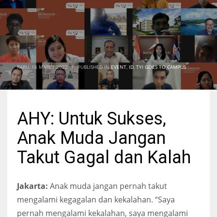
RABU, 16 MARET 2022
/
PUBLISHED IN
EVENT
,
ID
,
TYI GOES TO CAMPUS
AHY: Untuk Sukses,
Anak Muda Jangan
Takut Gagal dan Kalah
Jakarta:
Anak muda jangan pernah takut
mengalami kegagalan dan kekalahan. “Saya
pernah mengalami kekalahan, saya mengalami