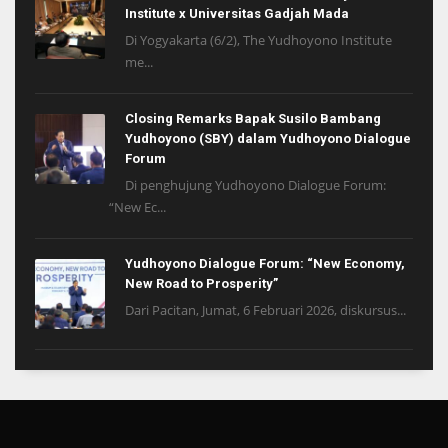
Institute x Universitas Gadjah Mada
Di Yogyakarta (6/2), The Yudhoyono Institute
me...
Closing Remarks Bapak Susilo Bambang
Yudhoyono (SBY) dalam Yudhoyono Dialogue
Forum
Di penghujung Yudhoyono Dialogue Forum:
“New Ec...
Yudhoyono Dialogue Forum: “New Economy,
New Road to Prosperity”
Dari Pacitan, Jumat, 6 Februari 2026, diskursus...