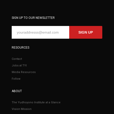
SIGN UP TO OUR NEWSLETTER
SIGN UP
RESOURCES
Contact
Jobs at TYI
Media Resources
Follow
ABOUT
The Yudhoyono Institute at a Glance
Vision Mission