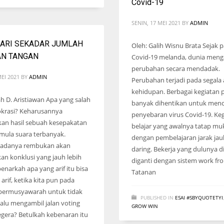
Covid-19
SENIN, 17 MEI 2021
BY
ADMIN
DARI SEKADAR JUMLAH
Oleh: Galih Wisnu Brata Sejak
N TANGAN
Covid-19 melanda, dunia meng
perubahan secara mendadak.
MEI 2021
BY
ADMIN
Perubahan terjadi pada segala
kehidupan. Berbagai kegiatan 
ah D. Aristiawan Apa yang salah
banyak dihentikan untuk menc
okrasi? Keharusannya
penyebaran virus Covid-19. Ke
an hasil sebuah kesepakatan
belajar yang awalnya tatap muk
mula suara terbanyak.
dengan pembelajaran jarak jau
adanya rembukan akan
daring. Bekerja yang dulunya d
n konklusi yang jauh lebih
diganti dengan sistem work f
 benarkah apa yang arif itu bisa
Tatanan
arif, ketika kita pun pada
 bermusyawarah untuk tidak
PUBLISHED IN
ESAI #SBYQUOTETYI
lalu mengambil jalan voting
GROW WIN
gera? Betulkah kebenaran itu