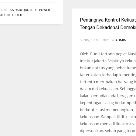
ED IN
ESAI #SBYQUOTETYI
,
POWER
GO UNCHECKED
Pentingnya Kontrol Kekuas
Tengah Dekadensi Demokr
SENIN, 17 MEI 2021
BY
ADMIN
Oleh: Rudi Hartono pegiat Nas
Institut Jakarta Sejatinya keku
bukan entitas yang bebas kepe
Keterikatan terhadap kepenti
tertentu merupakan hal yang 
dalam diri kekuasaan. Sehingga
kalau kemudian ada beragam
kepentingan saling berkompeti
berkontestasi memenangkan
kekuasaan. Sampai dii titik ini n
kekuasaan menjadi tidak relev
dipersoalkan, sebab yang terp