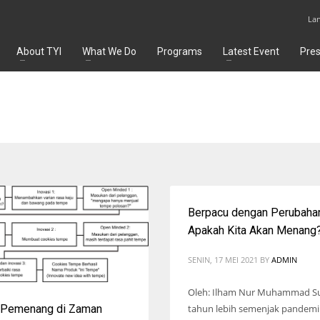
La
About TYI
What We Do
Programs
Latest Event
Pre
Berpacu dengan Perubaha
Apakah Kita Akan Menang
SENIN, 17 MEI 2021
BY
ADMIN
Oleh: Ilham Nur Muhammad S
tahun lebih semenjak pandemi
 Pemenang di Zaman