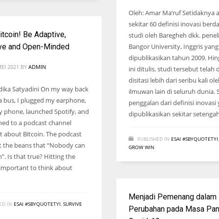
Oleh: Amar Ma’ruf Setidaknya 
sekitar 60 definisi inovasi ber
itcoin! Be Adaptive,
studi oleh Baregheh dkk. peneli
ive and Open-Minded
Bangor University, Inggris yang
dipublikasikan tahun 2009. Hin
MEI 2021
BY
ADMIN
ini ditulis, studi tersebut telah 
disitasi lebih dari seribu kali ol
ika Satyadini On my way back
ilmuwan lain di seluruh dunia. 
 bus, I plugged my earphone,
penggalan dari definisi inovasi
 phone, launched Spotify, and
dipublikasikan sekitar setenga
ened to a podcast channel
t about Bitcoin. The podcast
PUBLISHED IN
ESAI #SBYQUOTETYI
ut the beans that “Nobody can
GROW WIN
n”. Is that true? Hitting the
s important to think about
Menjadi Pemenang dalam
ED IN
ESAI #SBYQUOTETYI
,
SURVIVE
Perubahan pada Masa Pa