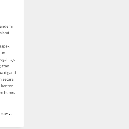
 pandemi
alami
 aspek
pun
egah laju
giatan
a diganti
h secara
i kantor
rom home.
,
SURVIVE