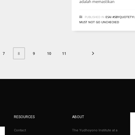
adalah memastikan
PUBLISHED IN
ESAI #SBYQUOTETYI
MUST NOT GO UNCHECKED
7
9
10
11
8
RESOURCES
ABOUT
Contact
The Yudhoyono Institute at a