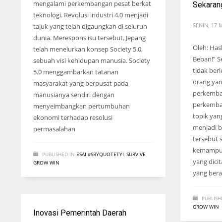
mengalami perkembangan pesat berkat
Sekaran
teknologi. Revolusi industri 4.0 menjadi
SENIN, 17 
tajuk yang telah digaungkan di seluruh
dunia. Merespons isu tersebut, Jepang
Oleh: Has
telah menelurkan konsep Society 5.0,
Beban!” S
sebuah visi kehidupan manusia. Society
tidak be
5.0 menggambarkan tatanan
orang yan
masyarakat yang berpusat pada
perkemba
manusianya sendiri dengan
perkemba
menyeimbangkan pertumbuhan
topik yan
ekonomi terhadap resolusi
menjadi b
permasalahan
tersebut 
kemampua
PUBLISHED IN
ESAI #SBYQUOTETYI
,
SURVIVE
yang dici
GROW WIN
yang bera
PUBLISH
GROW WIN
Inovasi Pemerintah Daerah