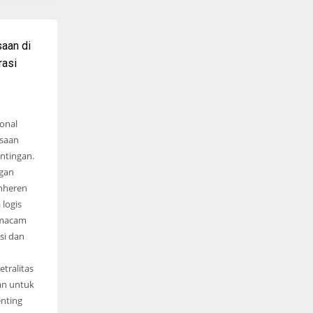
aan di
asi
ional
asaan
ntingan.
ngan
inheren
 logis
 macam
si dan
etralitas
an untuk
enting