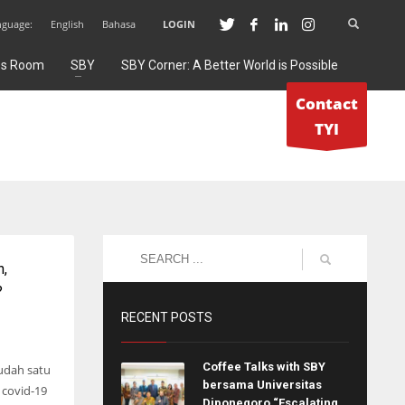
nguage:
English
Bahasa
LOGIN
ss Room
SBY
SBY Corner: A Better World is Possible
Contact
TYI
n,
?
RECENT POSTS
Coffee Talks with SBY
udah satu
bersama Universitas
 covid-19
Diponegoro “Escalating