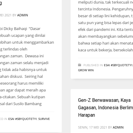
meliputi dunia, tak terkecuali n
g
tercinta Indonesia. Pengaruhn
MEI 2021
BY
ADMIN
besar di setiap lini kehidupan, 
satu pun yang bisa lepas dari j
bi Dicky Baihaqi “Dasar
efek dari pandemi ini. Kita tent
ebuah ucapan yang dinilai
akan membayangkan sebelum
rlebihan untuk menggambarkan
bahwa setiap hari akan menata
g terlindas oleh
kaca untuk bekerja, bersekolah
ngan zaman. Dewasa ini
ngan zaman selalu menjadi
PUBLISHED IN
ESAI #SBYQUOTETYI
g tidak ada habisnya untuk
GROW WIN
ahan diskusi. Seiring hal
seseorang harus memiliki
n agar dapat meraih apa
ta-citakan. Sebuah kutipan
Gen-Z Berwawasan, Kaya
sal dari Susilo Bambang
Gagasan, Indonesia Berli
Harapan
ED IN
ESAI #SBYQUOTETYI
,
SURVIVE
SENIN, 17 MEI 2021
BY
ADMIN