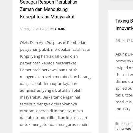
Sebagai Respon Perubahan
Zaman dan Mendukung
Kesejahteraan Masyarakat
Taxing B
Innovat
SENIN, 17 MEI 2021
BY
ADMIN
SENIN, 17 
Oleh: Dian Ayu Puspitasari Pemberian
pelayanan publik merupakan salah satu
Agung End
fungsi yang harus dilakukan oleh
home by a
pemerintah kepada masyarakat.
swiped my
Pemerintah berkewajiban untuk
then list
menyediakan serta memberikan barang
dished ou
dan jasa publik maupun layanan
spilled o
administrasi yang dibutuhkan oleh
tax Bitcoi
masyarakat. Berkaitan dengan hal
road, it i
tersebut, dengan diterapkannya
Industry
otonomi daerah di Indonesia, maka
daerah otonom diberikan keleluasaan
untuk mengatur dan mengurus sendiri
PUBLISH
GROW WIN