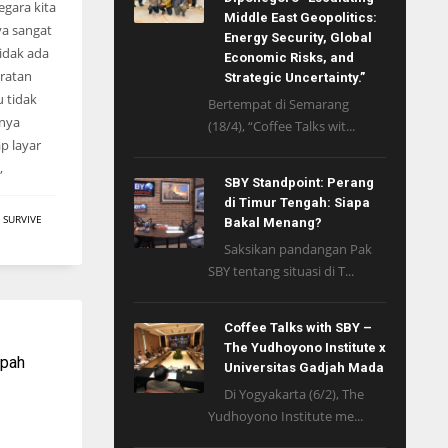
egara kita
Middle East Geopolitics:
ya sangat
Energy Security, Global
tidak ada
Economic Risks, and
eratan
Strategic Uncertainty.”
u tidak
Bertempat di Semarang
nya
(18/4), “Coffee Talks wit...
p layar
,
SBY Standpoint: Perang
di Timur Tengah: Siapa
,
SURVIVE
Bakal Menang?
Saksikan pandangan Pak
SBY tentang situasi di T...
Coffee Talks with SBY –
The Yudhoyono Institute x
mpah
Universitas Gadjah Mada
Di Yogyakarta (6/2), The
Yudhoyono Institute me...