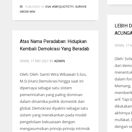
PUBLISHED IN
ESAI #SBYQUOTETYI
,
SURVIVE
GROW WIN
LEBIH 
ACUNGA
Atas Nama Peradaban: Hidupkan
SENIN, 17 
Kembali Demokrasi Yang Beradab
Oleh: Sof
SENIN, 17 MEI 2021
BY
ADMIN
dari dem
menentuk
Oleh: Oleh: Samti Wira Wibawati S.Sos,
dalam for
M.Si (Han) Demokrasi hingga saat ini
Memang, 
dipercaya sebagai satu sistem
memberika
pemerintahan yang paling dominan
arif. Tapi
dalam dinamika politik domestik dan
dikatakan 
global. Demokrasi diyakini sebagai satu
akhirnya
sistem yang menekankan pada model
mufakat, 
pengelolaan kekuasaan dengan
dengan se
mengasumsikan prinsip-prinsip intrinsik