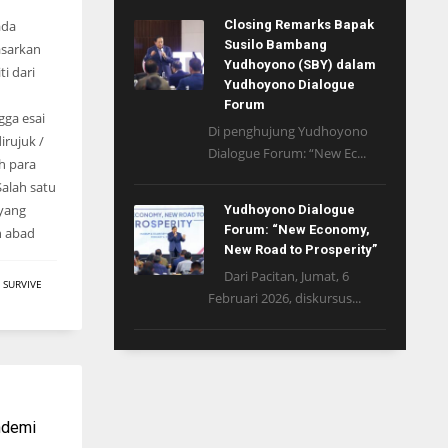
ada
Closing Remarks Bapak
Susilo Bambang
dasarkan
Yudhoyono (SBY) dalam
ti dari
Yudhoyono Dialogue
Forum
gga esai
Di penghujung Yudhoyono
dirujuk /
Dialogue Forum: “New Ec...
eh para
Salah satu
 yang
Yudhoyono Dialogue
Forum: “New Economy,
h abad
New Road to Prosperity”
Dari Pacitan, Jumat, 6
,
SURVIVE
Februari 2026, diskursus...
ndemi