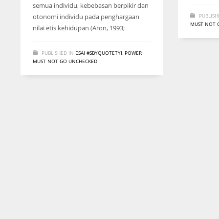
semua individu, kebebasan berpikir dan
otonomi individu pada penghargaan
PUBLISH
MUST NOT 
nilai etis kehidupan (Aron, 1993;
PUBLISHED IN
ESAI #SBYQUOTETYI
,
POWER
MUST NOT GO UNCHECKED