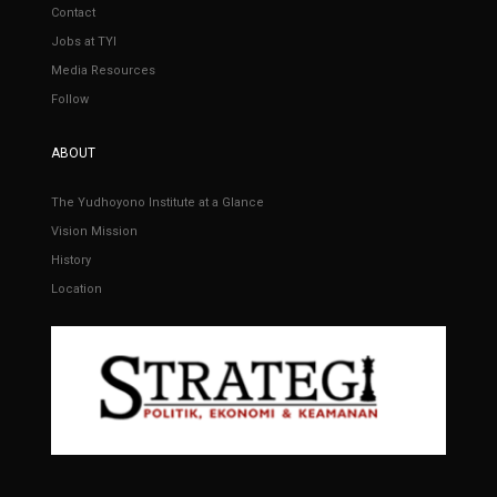
Contact
Jobs at TYI
Media Resources
Follow
ABOUT
The Yudhoyono Institute at a Glance
Vision Mission
History
Location