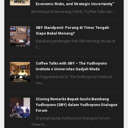
Economic Risks, and Strategic Uncertainty.”
Bertempat di Semarang (18/4), “Coffee Talks wit...
SBY Standpoint: Perang di Timur Tengah:
Siapa Bakal Menang?
Saksikan pandangan Pak SBY tentang situasi di
T...
Coffee Talks with SBY – The Yudhoyono
Institute x Universitas Gadjah Mada
Di Yogyakarta (6/2), The Yudhoyono Institute
me...
Closing Remarks Bapak Susilo Bambang
Yudhoyono (SBY) dalam Yudhoyono Dialogue
Forum
Di penghujung Yudhoyono Dialogue Forum:
“New Ec...