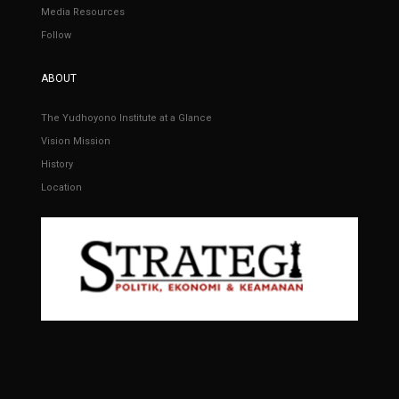
Media Resources
Follow
ABOUT
The Yudhoyono Institute at a Glance
Vision Mission
History
Location