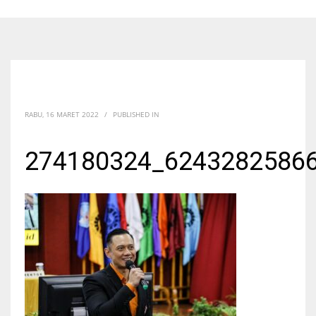
RABU, 16 MARET 2022
/
PUBLISHED IN
274180324_6243282586