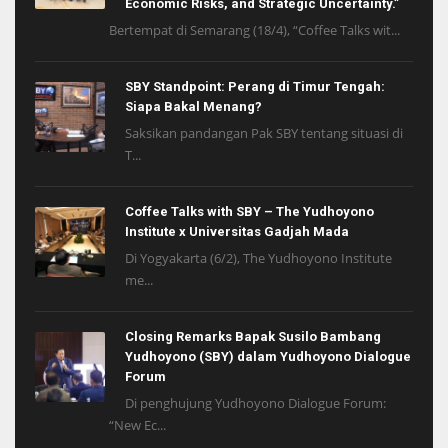
Economic Risks, and Strategic Uncertainty.”
Bertempat di Semarang (18/4), “Coffee Talks wit...
SBY Standpoint: Perang di Timur Tengah:
Siapa Bakal Menang?
Saksikan pandangan Pak SBY tentang situasi di
T...
Coffee Talks with SBY – The Yudhoyono
Institute x Universitas Gadjah Mada
Di Yogyakarta (6/2), The Yudhoyono Institute
me...
Closing Remarks Bapak Susilo Bambang
Yudhoyono (SBY) dalam Yudhoyono Dialogue
Forum
Di penghujung Yudhoyono Dialogue Forum:
“New Ec...