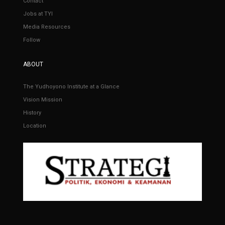
Contact
Jobs at TYI
Media Resources
Follow
ABOUT
The Yudhoyono Institute at a Glance
Vision Mission
History
Location