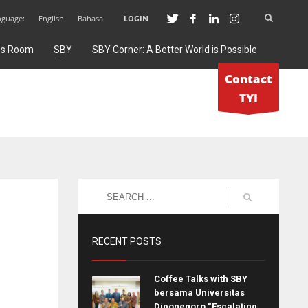
nguage:
English
Bahasa
LOGIN
ss Room
SBY
SBY Corner: A Better World is Possible
Contact
TYI
RECENT POSTS
Coffee Talks with SBY
bersama Universitas
Diponegoro “Escalating