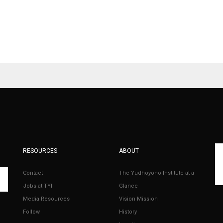
RESOURCES
ABOUT
Contact
The Yudhoyono Institute at a
Jobs at TYI
Glance
Media Resources
Vision Mission
Follow
History