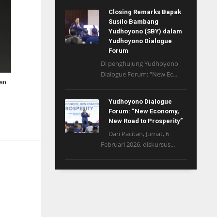
Closing Remarks Bapak
Susilo Bambang
Yudhoyono (SBY) dalam
Yudhoyono Dialogue
Forum
Di penghujung Yudhoyono
Dialogue Forum: “New Ec...
dan
Yudhoyono Dialogue
Forum: “New Economy,
New Road to Prosperity”
Dari Pacitan, Jumat, 6
Februari 2026, diskursus...