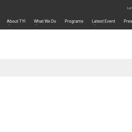
La
About TYI
What We Do
Programs
Latest Event
Pre