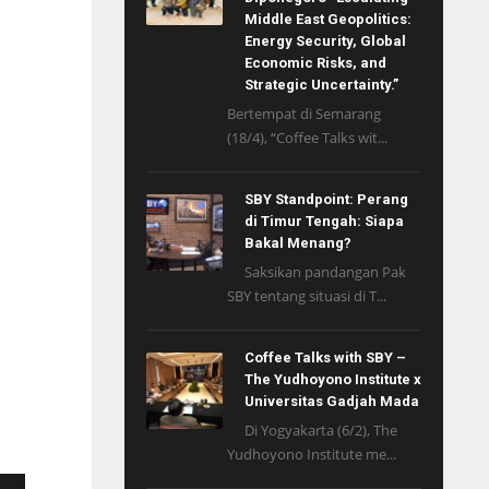
Middle East Geopolitics:
Energy Security, Global
Economic Risks, and
Strategic Uncertainty.”
Bertempat di Semarang
(18/4), “Coffee Talks wit...
SBY Standpoint: Perang
di Timur Tengah: Siapa
Bakal Menang?
Saksikan pandangan Pak
SBY tentang situasi di T...
Coffee Talks with SBY –
The Yudhoyono Institute x
Universitas Gadjah Mada
Di Yogyakarta (6/2), The
Yudhoyono Institute me...