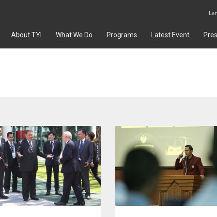
La
About TYI
What We Do
Programs
Latest Event
Pre