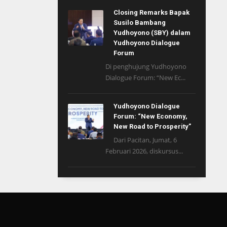
Closing Remarks Bapak
Susilo Bambang
Yudhoyono (SBY) dalam
Yudhoyono Dialogue
Forum
Di penghujung Yudhoyono
Dialogue Forum: “New Ec...
Yudhoyono Dialogue
Forum: “New Economy,
New Road to Prosperity”
Dari Pacitan, Jumat, 6
Februari 2026, diskursus...