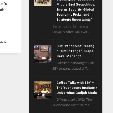
an’s
Middle East Geopolitics:
Energy Security, Global
uth
Economic Risks, and
Strategic Uncertainty.”
Bertempat di Semarang
N
(18/4), “Coffee Talks wit...
 2045
,
SBY Standpoint: Perang
di Timur Tengah: Siapa
Bakal Menang?
Saksikan pandangan Pak
SBY tentang situasi di T...
Coffee Talks with SBY –
The Yudhoyono Institute x
Universitas Gadjah Mada
Di Yogyakarta (6/2), The
Yudhoyono Institute me...