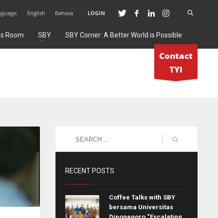
nguage:
English
Bahasa
LOGIN
ss Room
SBY
SBY Corner: A Better World is Possible
Contact
TYI
RECENT POSTS
Coffee Talks with SBY
bersama Universitas
Diponegoro “Escalating