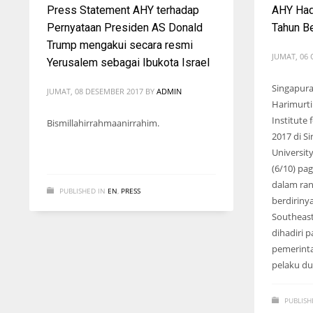
Press Statement AHY terhadap
AHY Hadi
Pernyataan Presiden AS Donald
Tahun B
Trump mengakui secara resmi
JUMAT, 06
Yerusalem sebagai Ibukota Israel
Singapura
JUMAT, 08 DESEMBER 2017
BY
ADMIN
Harimurt
Institute
Bismillahirrahmaanirrahim.
2017 di 
Universit
(6/10) pa
dalam ra
PUBLISHED IN
EN
,
PRESS
berdiriny
Southeast
dihadiri p
pemerint
pelaku du
PUBLISH