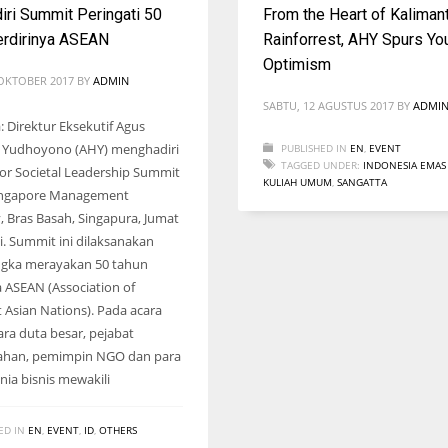
ri Summit Peringati 50
From the Heart of Kalimant
erdirinya ASEAN
Rainforrest, AHY Spurs Yo
Optimism
 OKTOBER 2017
BY
ADMIN
SABTU, 12 AGUSTUS 2017
BY
ADMI
: Direktur Eksekutif Agus
i Yudhoyono (AHY) menghadiri
PUBLISHED IN
EN
,
EVENT
TAGGED UNDER:
INDONESIA EMAS
 for Societal Leadership Summit
KULIAH UMUM
,
SANGATTA
Singapore Management
y, Bras Basah, Singapura, Jumat
gi. Summit ini dilaksanakan
ngka merayakan 50 tahun
a ASEAN (Association of
 Asian Nations). Pada acara
ara duta besar, pejabat
ahan, pemimpin NGO dan para
nia bisnis mewakili
ED IN
EN
,
EVENT
,
ID
,
OTHERS