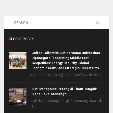
RECENT POSTS
Coffee Talks with SBY bersama Universitas
Diponegoro “Escalating Middle East
Geopolitics: Energy Security, Global
Economic Risks, and Strategic Uncertainty.”
Bertempat di Semarang (18/4), “Coffee Talks wit...
SBY Standpoint: Perang di Timur Tengah:
Siapa Bakal Menang?
Saksikan pandangan Pak SBY tentang situasi di
T...