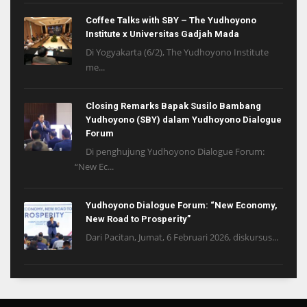
Coffee Talks with SBY – The Yudhoyono
Institute x Universitas Gadjah Mada
Di Yogyakarta (6/2), The Yudhoyono Institute
me...
Closing Remarks Bapak Susilo Bambang
Yudhoyono (SBY) dalam Yudhoyono Dialogue
Forum
Di penghujung Yudhoyono Dialogue Forum:
“New Ec...
Yudhoyono Dialogue Forum: “New Economy,
New Road to Prosperity”
Dari Pacitan, Jumat, 6 Februari 2026, diskursus...