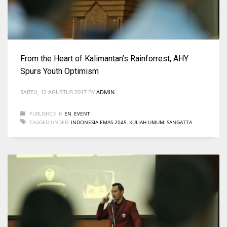
From the Heart of Kalimantan’s Rainforrest, AHY
Spurs Youth Optimism
SABTU, 12 AGUSTUS 2017
BY
ADMIN
PUBLISHED IN
EN
,
EVENT
TAGGED UNDER:
INDONESIA EMAS 2045
,
KULIAH UMUM
,
SANGATTA