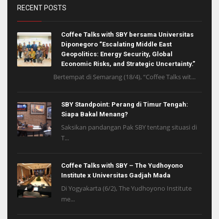
RECENT POSTS
Coffee Talks with SBY bersama Universitas
Diponegoro “Escalating Middle East
Geopolitics: Energy Security, Global
Economic Risks, and Strategic Uncertainty.”
Bertempat di Semarang (18/4), “Coffee Talks wit...
SBY Standpoint: Perang di Timur Tengah:
Siapa Bakal Menang?
Saksikan pandangan Pak SBY tentang situasi di
T...
Coffee Talks with SBY – The Yudhoyono
Institute x Universitas Gadjah Mada
Di Yogyakarta (6/2), The Yudhoyono Institute
me...