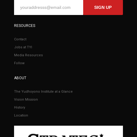
SIGN UP
RESOURCES
Contact
Jobs at TYI
Media Resources
Follow
ABOUT
The Yudhoyono Institute at a Glance
Vision Mission
History
Location