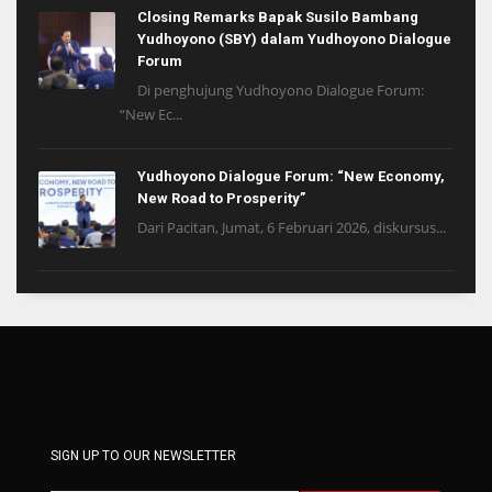
Closing Remarks Bapak Susilo Bambang
Yudhoyono (SBY) dalam Yudhoyono Dialogue
Forum
Di penghujung Yudhoyono Dialogue Forum:
“New Ec...
Yudhoyono Dialogue Forum: “New Economy,
New Road to Prosperity”
Dari Pacitan, Jumat, 6 Februari 2026, diskursus...
SIGN UP TO OUR NEWSLETTER