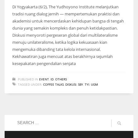
Di Yogyakarta (6/2), The Yudhoyono Institute melanjutkan
tradisi ruang dialog jernih — mempertemukan praktisi dan
akademisi untuk mencerdaskan kehidupan bangsa di tengah
dunia yang semakin kompleks dan penuh ketidakpastian.
Diskusi menyoroti pergeseran global dari multilateralisme
menuju unilateralisme, ketika logika kekuasaan kian
mengemuka dibanding tata kelola internasional.
Kekhawatiran juga mencuat atas berakhirnya sejumlah
kesepakatan pengendalian senjata
PUBLISHED IN
EVENT
,
ID
,
OTHERS
TAGGED UNDER:
COFFEE TALKS
,
DISKUSI
,
SBY
,
TYI
,
UGM