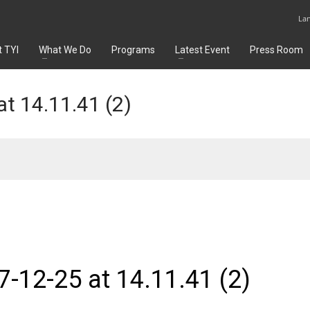
La
 TYI
What We Do
Programs
Latest Event
Press Room
t 14.11.41 (2)
12-25 at 14.11.41 (2)