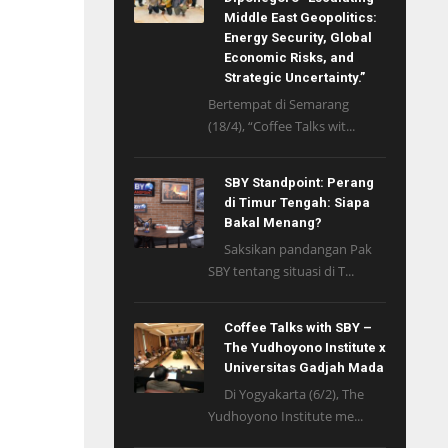
Middle East Geopolitics:
Energy Security, Global
Economic Risks, and
Strategic Uncertainty.”
Bertempat di Semarang
(18/4), “Coffee Talks wit...
SBY Standpoint: Perang
di Timur Tengah: Siapa
Bakal Menang?
Saksikan pandangan Pak
SBY tentang situasi di T...
Coffee Talks with SBY –
The Yudhoyono Institute x
Universitas Gadjah Mada
Di Yogyakarta (6/2), The
Yudhoyono Institute me...