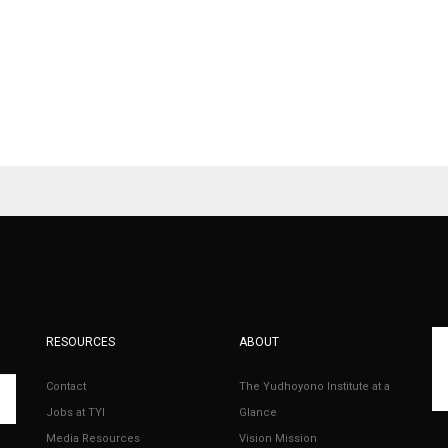
RESOURCES
ABOUT
Contact
The Yudhoyono Institute at a
Jobs at TYI
Glance
Media Resources
Vision Mission