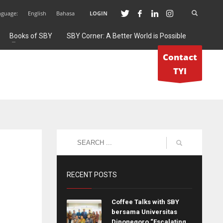
nguage:
English
Bahasa
LOGIN
Books of SBY
SBY Corner: A Better World is Possible
Contact
TYI
RECENT POSTS
Coffee Talks with SBY
bersama Universitas
Diponegoro “Escalating