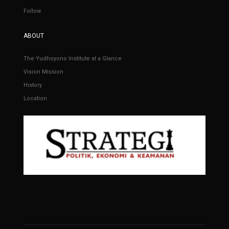
Follow
ABOUT
The Yudhoyono Institute at a Glance
Vision Mission
History
Location