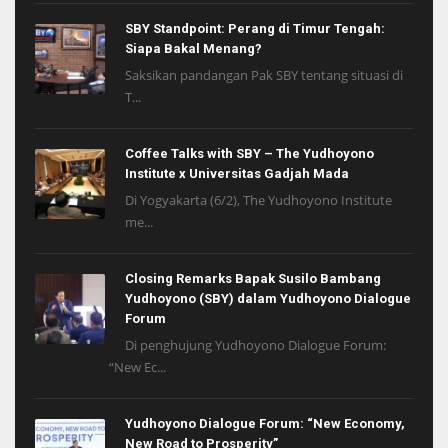
SBY Standpoint: Perang di Timur Tengah:
Siapa Bakal Menang?
Saksikan pandangan Pak SBY tentang situasi di
T...
Coffee Talks with SBY – The Yudhoyono
Institute x Universitas Gadjah Mada
Di Yogyakarta (6/2), The Yudhoyono Institute
me...
Closing Remarks Bapak Susilo Bambang
Yudhoyono (SBY) dalam Yudhoyono Dialogue
Forum
Di penghujung Yudhoyono Dialogue Forum:
“New Ec...
Yudhoyono Dialogue Forum: “New Economy,
New Road to Prosperity”