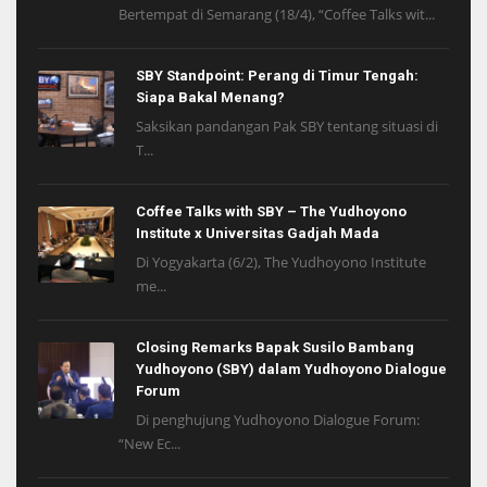
Bertempat di Semarang (18/4), “Coffee Talks wit...
SBY Standpoint: Perang di Timur Tengah:
Siapa Bakal Menang?
Saksikan pandangan Pak SBY tentang situasi di
T...
Coffee Talks with SBY – The Yudhoyono
Institute x Universitas Gadjah Mada
Di Yogyakarta (6/2), The Yudhoyono Institute
me...
Closing Remarks Bapak Susilo Bambang
Yudhoyono (SBY) dalam Yudhoyono Dialogue
Forum
Di penghujung Yudhoyono Dialogue Forum:
“New Ec...