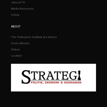
Jobs at TYI
Media Resources
Follow
ABOUT
The Yudhoyono Institute at a Glance
Vision Mission
History
Location