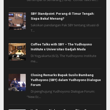
SBY Standpoint: Perang di Timur Tengah:
Siapa Bakal Menang?
Saksikan pandangan Pak SBY tentang situasi di
T...
Coffee Talks with SBY – The Yudhoyono
Institute x Universitas Gadjah Mada
Di Yogyakarta (6/2), The Yudhoyono Institute
me...
Closing Remarks Bapak Susilo Bambang
Yudhoyono (SBY) dalam Yudhoyono Dialogue
Forum
Di penghujung Yudhoyono Dialogue Forum:
“New Ec...