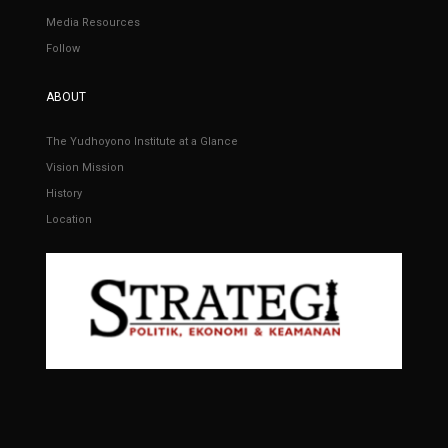
Media Resources
Follow
ABOUT
The Yudhoyono Institute at a Glance
Vision Mission
History
Location