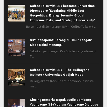
Coffee Talks with SBY bersama Universitas
Diponegoro “Escalating Middle East
Geopolitics: Energy Security, Global
Economic Risks, and Strategic Uncertainty.”
Bertempat di Semarang (18/4), “Coffee Talks wit...
SBY Standpoint: Perang di Timur Tengah:
Siapa Bakal Menang?
Saksikan pandangan Pak SBY tentang situasi di
T...
Coffee Talks with SBY – The Yudhoyono
Institute x Universitas Gadjah Mada
Di Yogyakarta (6/2), The Yudhoyono Institute
me...
Closing Remarks Bapak Susilo Bambang
Yudhoyono (SBY) dalam Yudhoyono Dialogue