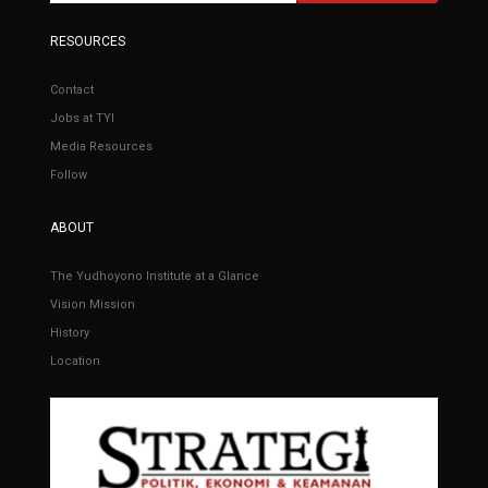
RESOURCES
Contact
Jobs at TYI
Media Resources
Follow
ABOUT
The Yudhoyono Institute at a Glance
Vision Mission
History
Location