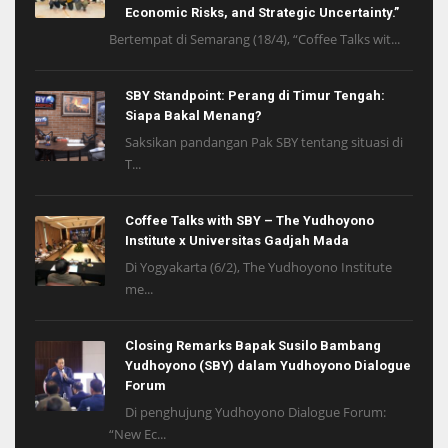
Economic Risks, and Strategic Uncertainty.”
Bertempat di Semarang (18/4), “Coffee Talks wit...
SBY Standpoint: Perang di Timur Tengah:
Siapa Bakal Menang?
Saksikan pandangan Pak SBY tentang situasi di
T...
Coffee Talks with SBY – The Yudhoyono
Institute x Universitas Gadjah Mada
Di Yogyakarta (6/2), The Yudhoyono Institute
me...
Closing Remarks Bapak Susilo Bambang
Yudhoyono (SBY) dalam Yudhoyono Dialogue
Forum
Di penghujung Yudhoyono Dialogue Forum:
“New Ec...