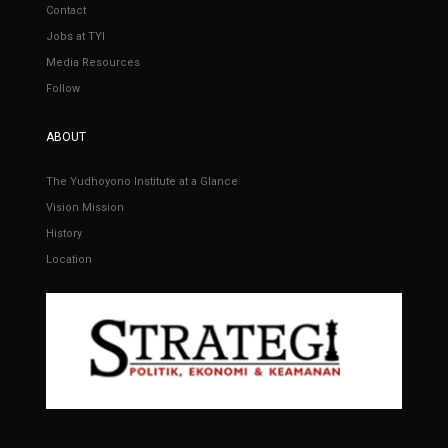
Contact
Jobs at TYI
Media Resources
Follow
ABOUT
The Yudhoyono Institute at a Glance
Vision Mission
History
Location